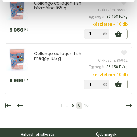
Collango collagen fish
kékmálna 165 g
Cikkszám: 85903
Egységár:
36 158 Ft/kg
készleten < 10 db
5 966
Ft
db
Collango collagen fish
meggy 165 g
Cikkszám: 85902
Egységár:
36 158 Ft/kg
készleten < 10 db
5 966
Ft
db
1
...
8
9
10
Hírlevél feliratkozás
Újdonságok