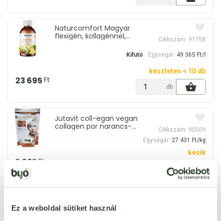
Naturcomfort Magyar
flexigén, kollagénnel,
Cikkszám: 91758
ásványi anyagokkal és
vitaminokkal 480 ml
Kifutó
Egységár:
49 365 Ft/l
készleten < 10 db
23 695
Ft
db
Jutavit coll-egan vegan
collagen por narancs-
Cikkszám: 90509
maracuja ízű 216 g
Egységár:
27 431 Ft/kg
késik
5 925
Ft
db
Netamin halkollagén
peptidek 200 g
Ez a weboldal sütiket használ
Cikkszám: 86548