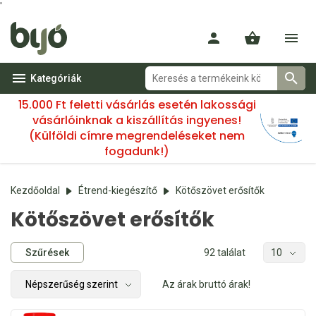
'
Kategóriák
15.000 Ft feletti vásárlás esetén lakossági
vásárlóinknak a kiszállítás ingyenes!
(Külföldi címre megrendeléseket nem
fogadunk!)
Kezdőoldal
Étrend-kiegészítő
Kötőszövet erősítők
Kötőszövet erősítők
Szűrések
92 találat
Az árak bruttó árak!