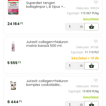
Superdiet tengeri
kollagénpor i, iii típus +
Cikkszám: 99924
hialuronsav + koenzim q10 +
Egységár:
115 067 Ft/kg
ceramidok 210 g
készleten
24 164
Ft
db
Jutavit collagen+hialuron
matrix barack 500 ml
Cikkszám: 99186
Egységár:
11 110 Ft/l
készleten < 10 db
5 555
Ft
db
Jutavit collagen+hialuron
komplex csokoládés
Cikkszám: 99066
kollagén por 407 g
Egységár:
15 833 Ft/kg
készleten
6 444
Ft
db