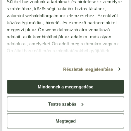
Egységár:
49 120 Ft/kg
Sütiket használunk a tartalmak és hirdetések személyre
készleten < 10 db
szabásához, közösségi funkciók biztosításához,
9 824
Ft
valamint weboldalforgalmunk elemzéséhez. Ezenkívül
db
közösségi média-, hirdető- és elemező partnereinkkel
megosztjuk az Ön weboldalhasználatra vonatkozó
Mag-Maxx koll-maxx
adatait, akik kombinálhatják az adatokat más olyan
gyümölcskristály 90 g
Cikkszám: 86201
adatokkal, amelyeket Ön adott meg számukra vagy az
Egységár:
93 867 Ft/kg
Ön által használt más szolgáltatásokból gyűjtöttek.
készleten < 10 db
8 448
Ft
db
Részletek megjelenítése
Collango collagen pour
Mindennek a megengedése
homme kékmálna 348 g
Cikkszám: 85906
Egységár:
26 603 Ft/kg
Testre szabás
készleten < 10 db
9 258
Ft
db
Megtagad