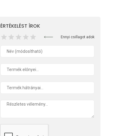
ÉRTÉKELÉST ÍROK
Ennyi csillagot adok