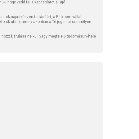
ük, hogy vedd fel a kapcsolatot a Bijó
atok naprakészen tartásáért, a Bijó nem vállal
kfotók után), amely azonban a Te jogaidat semmilyen
li hozzájárulása nélkül, vagy megfelelő tudomásulvétele