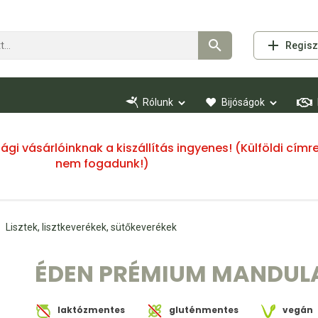
Regisz
Rólunk
Bijóságok
ssági vásárlóinknak a kiszállítás ingyenes! (Külföldi cí
nem fogadunk!)
Lisztek, lisztkeverékek, sütőkeverékek
ÉDEN PRÉMIUM MANDULA
laktózmentes
gluténmentes
vegán