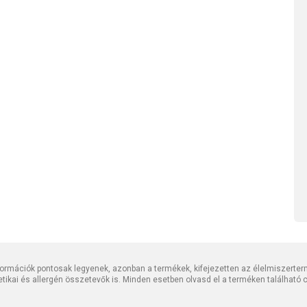
rmációk pontosak legyenek, azonban a termékek, kifejezetten az élelmiszerter
tetikai és allergén összetevők is. Minden esetben olvasd el a terméken található