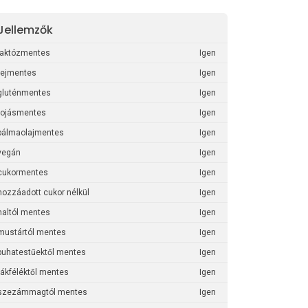
Jellemzők
laktózmentes
Igen
tejmentes
Igen
gluténmentes
Igen
tojásmentes
Igen
pálmaolajmentes
Igen
vegán
Igen
cukormentes
Igen
hozzáadott cukor nélkül
Igen
haltól mentes
Igen
mustártól mentes
Igen
puhatestűektől mentes
Igen
rákféléktől mentes
Igen
szezámmagtól mentes
Igen