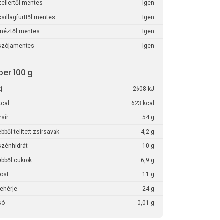
zellertől mentes
Igen
csillagfürttől mentes
Igen
méztől mentes
Igen
szójamentes
Igen
per 100 g
kj
2608 kJ
kcal
623 kcal
zsír
54 g
ebből telített zsírsavak
4,2 g
szénhidrát
10 g
ebből cukrok
6,9 g
rost
11 g
fehérje
24 g
só
0,01 g