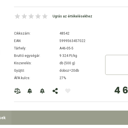
Ugrás az értékelésekhez
Cikkszám:
48542
EAN:
5999563457022
Tárhely:
A46-05-5
Bruttó egységár:
9 324 Ft/kg
Kiszerelés:
db (500 g)
Gyűjtő:
doboz=20db
ÁFA kulcs:
27%
4 
sek