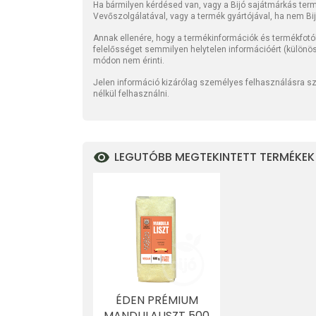
Ha bármilyen kérdésed van, vagy a Bijó sajátmárkás termé
Vevőszolgálatával, vagy a termék gyártójával, ha nem Bi
Annak ellenére, hogy a termékinformációk és termékfotó
felelősséget semmilyen helytelen információért (különö
módon nem érinti.
Jelen információ kizárólag személyes felhasználásra szo
nélkül felhasználni.
LEGUTÓBB MEGTEKINTETT TERMÉKEK
ÉDEN PRÉMIUM
MANDULALISZT 500