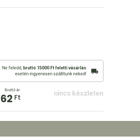
Ne feledd,
bruttó 15000 Ft feletti vásárlás
esetén ingyenesen szállítunk neked!
Bruttó ár:
nincs készleten
662
Ft