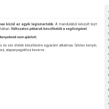
ai közül az egyik legismertebb.
A mandulából készült liszt
yhában.
Változatos pékáruk készíthetők a segítségével.
kenyeknek nem ajánlott.
s és sós ételek készítésére egyaránt alkalmas. Ízletes kenyér,
ekhez, alapanyagokhoz keverve.