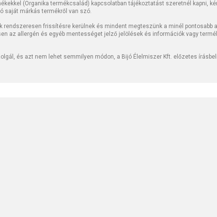
kekkel (Organika termékcsalád) kapcsolatban tájékoztatást szeretnél kapni, kérj
jó saját márkás termékről van szó.
k rendszeresen frissítésre kerülnek és mindent megteszünk a minél pontosabb ad
sen az allergén és egyéb mentességet jelző jelölések és információk vagy termé
lgál, és azt nem lehet semmilyen módon, a Bijó Élelmiszer Kft. előzetes írásbe