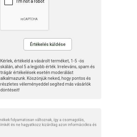
Kérlek, értékeld a vásárolt terméket, 1-5 -ös
skálán, ahol 5 a legjobb érték. Irreleváns, spam és
trágár értékelések esetén moderálást
alkalmazunk. Köszönjük neked, hogy pontos és
részletes véleményeddel segíted más vásárlók
döntéseit!
mékek folyamatosan változnak, így a csomagolás,
 címkét és ne hagyatkozz kizárólag azon információkra és