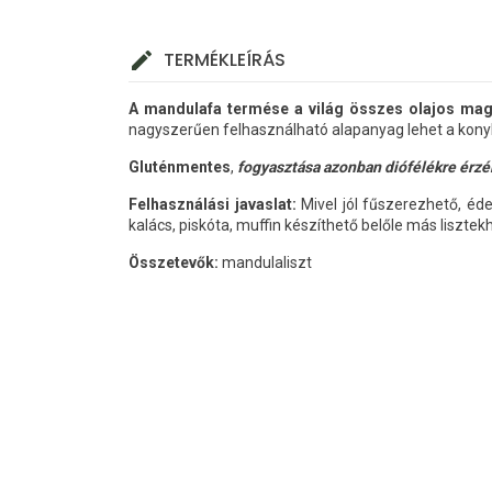
TERMÉKLEÍRÁS
A mandulafa termése a világ összes olajos magv
nagyszerűen felhasználható alapanyag lehet a kon
Gluténmentes
,
fogyasztása azonban diófélékre érzé
Felhasználási javaslat:
Mivel jól fűszerezhető, éde
kalács, piskóta, muffin készíthető belőle más liszt
Összetevők:
mandulaliszt