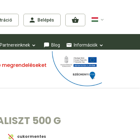
tráció
Belépés
Partnereinknek
Blog
Információk
mre megrendeléseket
LISZT 500 G
cukormentes