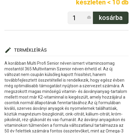
készleten < 10 db
db
TERMÉKLEÍRÁS
A korábban Multi Profi Senior néven ismert vitamincsomag
mostantól 365 Multivitamin Szenior néven érhető el. Az új
változat nem csupán külsőleg kapott frissítést, hanem
továbbfejlesztett összetétellel is rendelkezik, hogy egész évben
még optimálisabb támogatást nyújtson a szervezet számára. A
megszokott magas minőségű vitamin- és ásványianyag-tartalom
mellett most már K2-vitaminnal is kiegészült, amely hozzájárul a
csontok normál állapotának fenntartásához.Az új formulában
kiváló, szerves ásványi anyagok és nyomelemek találhatóak,
köztük magnézium-biszglicinát, cink-citrát, kálium-citrát, króm-
pikolinát, réz-glükonát és vas-fumarát. Az ásványi anyagokon és
vitaminokon túlmenően a formula változatlanul tartalmazza az
50 év felettiek számára fontos összetevőket, mint az Omega-3