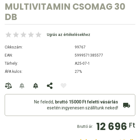
MULTIVITAMIN CSOMAG 30
DB
Ugrás az értékelésekhez
Cikkszám:
99767
EAN:
5999571385577
Tárhely:
A25-07-1
ÁFA kulcs:
27%
Ne feledd,
bruttó 15000 Ft feletti vásárlás
esetén ingyenesen szállítunk neked!
12 696
Ft
Bruttó ár: