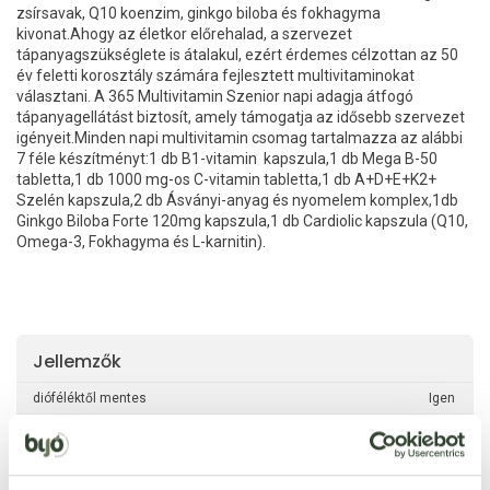
zsírsavak, Q10 koenzim, ginkgo biloba és fokhagyma
kivonat.Ahogy az életkor előrehalad, a szervezet
tápanyagszükséglete is átalakul, ezért érdemes célzottan az 50
év feletti korosztály számára fejlesztett multivitaminokat
választani. A 365 Multivitamin Szenior napi adagja átfogó
tápanyagellátást biztosít, amely támogatja az idősebb szervezet
igényeit.Minden napi multivitamin csomag tartalmazza az alábbi
7 féle készítményt:1 db B1-vitamin kapszula,1 db Mega B-50
tabletta,1 db 1000 mg-os C-vitamin tabletta,1 db A+D+E+K2+
Szelén kapszula,2 db Ásványi-anyag és nyomelem komplex,1db
Ginkgo Biloba Forte 120mg kapszula,1 db Cardiolic kapszula (Q10,
Omega-3, Fokhagyma és L-karnitin).
Jellemzők
dióféléktől mentes
Igen
földimogyorótól mentes
Igen
haltól mentes
Igen