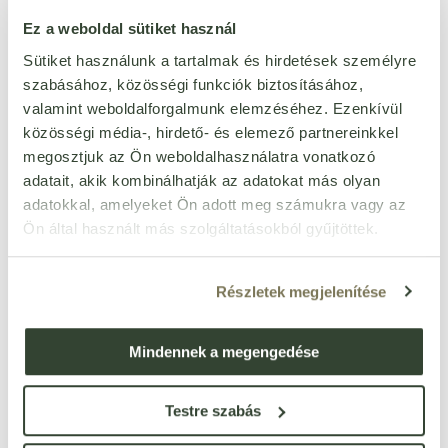
mustártól mentes
Igen
Ez a weboldal sütiket használ
puhatestűektől mentes
Igen
Sütiket használunk a tartalmak és hirdetések személyre
rákféléktől mentes
Igen
szabásához, közösségi funkciók biztosításához,
szezámmagtól mentes
Igen
valamint weboldalforgalmunk elemzéséhez. Ezenkívül
zellertől mentes
Igen
közösségi média-, hirdető- és elemező partnereinkkel
méztől mentes
Igen
megosztjuk az Ön weboldalhasználatra vonatkozó
adatait, akik kombinálhatják az adatokat más olyan
adatokkal, amelyeket Ön adott meg számukra vagy az
Ön által használt más szolgáltatásokból gyűjtöttek.
Ezt a terméket még senki nem értékelte. Legyél Te az
Részletek megjelenítése
első!
Mindennek a megengedése
ÉRTÉKELÉST ÍROK
Testre szabás
Ennyi csillagot adok