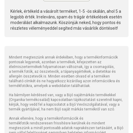
Kérlek, értékeld a vásárolt terméket, 1-5 -ös skálán, ahol 5 a
legjobb érték. Irreleváns, spam és trágár értékelések esetén
moderálást alkalmazunk. Köszönjük neked, hogy pontos és
részletes véleményeddel segíted más vásárlók döntéseit!
Mindent megteszünk annak érdekében, hogy a termékinformációk
pontosak legyenek, azonban a termékek, kifejezetten az
élelmiszertermékek folyamatosan változnak, így a csomagolás,
a termék fotók, az összetevők, a tápanyagértékek, a dietetikai és
allergén összetevők is. Minden esetben olvasd el a terméken
található címkét és ne hagyatkozz kizárólag azon információkra és
termékfotókra, amelyek a weboldalon találhatóak.
Ha bármilyen kérdésed van, vagy a Bijó sajátmárkás termékekkel
(Organika termékcsalád) kapcsolatban tájékoztatást szeretnél kapni,
kérjük, hogy vedd fel a kapcsolatot a Bijó Vevőszolgálatával, vagy a
termék gyártójával, ha nem Bijó saját márkás termékről van szó.
Annak ellenére, hogy a termékinformációk és
termékfotók rendszeresen frissítésre kerülnek és mindent
megteszünk a minél pontosabb adatok naprakészen tartásáért, a Bijó
nem vállal felelősséget semmilyen helytelen információért