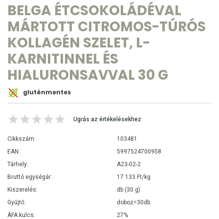
BELGA ÉTCSOKOLÁDÉVAL
MÁRTOTT CITROMOS-TÚRÓS
KOLLAGÉN SZELET, L-
KARNITINNEL ÉS
HIALURONSAVVAL 30 G
gluténmentes
Ugrás az értékelésekhez
Cikkszám:
103481
EAN:
5997524700958
Tárhely:
A23-02-2
Bruttó egységár:
17 133 Ft/kg
Kiszerelés:
db (30 g)
Gyűjtő:
doboz=30db
ÁFA kulcs:
27%