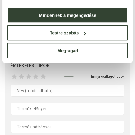
Mindennek a megengedése
Testre szabás
Ezt a terméket még senki nem értékelte. Legyél Te az
első!
Megtagad
ÉRTÉKELÉST ÍROK
Ennyi csillagot adok