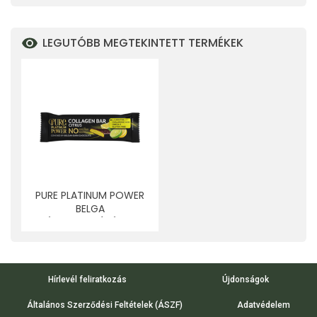
LEGUTÓBB MEGTEKINTETT TERMÉKEK
PURE PLATINUM POWER
BELGA
ÉTCSOKOLÁDÉVAL
MÁRTOTT CITROMOS-
TÚRÓS KOLLAGÉN
SZELET, L-KARNITINNEL
ÉS HIALURONSAVVAL 30
Hírlevél feliratkozás
Újdonságok
G
Általános Szerződési Feltételek (ÁSZF)
Adatvédelem