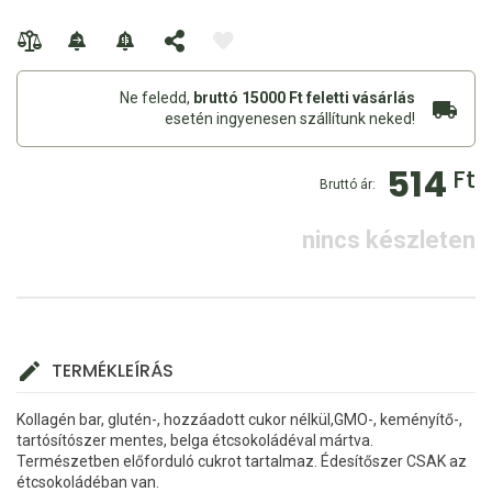
Ne feledd,
bruttó 15000 Ft feletti vásárlás
esetén ingyenesen szállítunk neked!
514
Ft
Bruttó ár:
nincs készleten
TERMÉKLEÍRÁS
Kollagén bar, glutén-, hozzáadott cukor nélkül,GMO-, keményítő-,
tartósítószer mentes, belga étcsokoládéval mártva.
Természetben előforduló cukrot tartalmaz. Édesítőszer CSAK az
étcsokoládéban van.