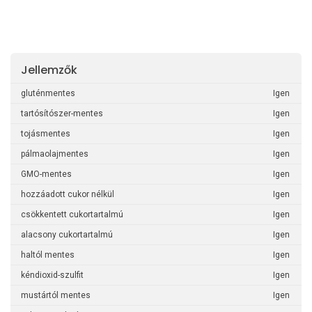
Jellemzők
gluténmentes
Igen
tartósítószer-mentes
Igen
tojásmentes
Igen
pálmaolajmentes
Igen
GMO-mentes
Igen
hozzáadott cukor nélkül
Igen
csökkentett cukortartalmú
Igen
alacsony cukortartalmú
Igen
haltól mentes
Igen
kéndioxid-szulfit
Igen
mustártól mentes
Igen