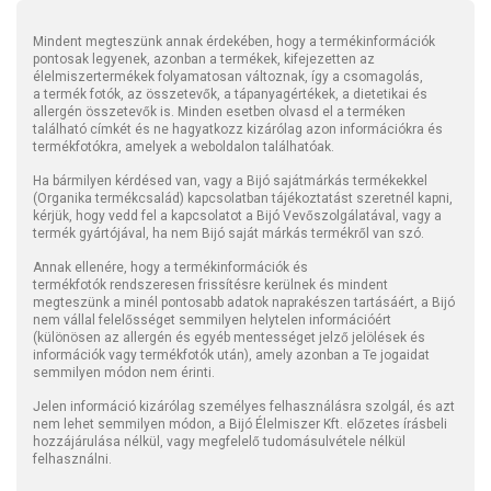
Mindent megteszünk annak érdekében, hogy a termékinformációk
pontosak legyenek, azonban a termékek, kifejezetten az
élelmiszertermékek folyamatosan változnak, így a csomagolás,
a termék fotók, az összetevők, a tápanyagértékek, a dietetikai és
allergén összetevők is. Minden esetben olvasd el a terméken
található címkét és ne hagyatkozz kizárólag azon információkra és
termékfotókra, amelyek a weboldalon találhatóak.
Ha bármilyen kérdésed van, vagy a Bijó sajátmárkás termékekkel
(Organika termékcsalád) kapcsolatban tájékoztatást szeretnél kapni,
kérjük, hogy vedd fel a kapcsolatot a Bijó Vevőszolgálatával, vagy a
termék gyártójával, ha nem Bijó saját márkás termékről van szó.
Annak ellenére, hogy a termékinformációk és
termékfotók rendszeresen frissítésre kerülnek és mindent
megteszünk a minél pontosabb adatok naprakészen tartásáért, a Bijó
nem vállal felelősséget semmilyen helytelen információért
(különösen az allergén és egyéb mentességet jelző jelölések és
információk vagy termékfotók után), amely azonban a Te jogaidat
semmilyen módon nem érinti.
Jelen információ kizárólag személyes felhasználásra szolgál, és azt
nem lehet semmilyen módon, a Bijó Élelmiszer Kft. előzetes írásbeli
hozzájárulása nélkül, vagy megfelelő tudomásulvétele nélkül
felhasználni.