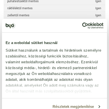
puhatestűektől mentes
Igen
rákféléktől mentes
Igen
zellertől mentes
Igen
csillagfürttől mentes
Igen
méztől mentes
Igen
per 100 g
Ez a weboldal sütiket használ
Sütiket használunk a tartalmak és hirdetések személyre
kj
1762 kJ
szabásához, közösségi funkciók biztosításához,
kcal
422 kcal
valamint weboldalforgalmunk elemzéséhez. Ezenkívül
zsír
21,4 g
közösségi média-, hirdető- és elemező partnereinkkel
ebből telített zsírsavak
6,1 g
megosztjuk az Ön weboldalhasználatra vonatkozó
adatait, akik kombinálhatják az adatokat más olyan
szénhidrát
43,9 g
adatokkal, amelyeket Ön adott meg számukra vagy az
ebből cukrok
18,2 g
Ön által használt más szolgáltatásokból gyűjtöttek.
rost
6,1 g
fehérje
10,2 g
Részletek megjelenítése
só
0,14 g