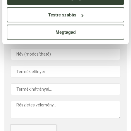
Ezt a terméket még senki nem értékelte. Legyél Te az
első!
Testre szabás
ÉRTÉKELÉST ÍROK
Megtagad
Ennyi csillagot adok