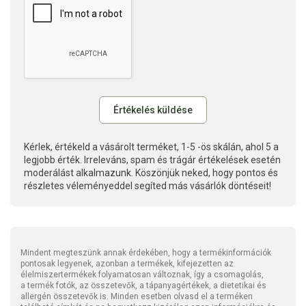
Kérlek, értékeld a vásárolt terméket, 1-5 -ös skálán, ahol 5 a
legjobb érték. Irreleváns, spam és trágár értékelések esetén
moderálást alkalmazunk. Köszönjük neked, hogy pontos és
részletes véleményeddel segíted más vásárlók döntéseit!
Mindent megteszünk annak érdekében, hogy a termékinformációk
pontosak legyenek, azonban a termékek, kifejezetten az
élelmiszertermékek folyamatosan változnak, így a csomagolás,
a termék fotók, az összetevők, a tápanyagértékek, a dietetikai és
allergén összetevők is. Minden esetben olvasd el a terméken