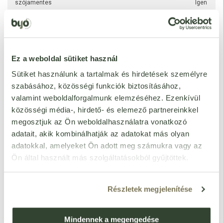
szójamentes
Igen
per 100 g
kj
1507 kJ
Ez a weboldal sütiket használ
kcal
356 kcal
Sütiket használunk a tartalmak és hirdetések személyre
zsír
0,5 g
szabásához, közösségi funkciók biztosításához,
ebből telített zsírsavak
0,2 g
valamint weboldalforgalmunk elemzéséhez. Ezenkívül
szénhidrát
77,1 g
közösségi média-, hirdető- és elemező partnereinkkel
ebből cukrok
23 g
megosztjuk az Ön weboldalhasználatra vonatkozó
adatait, akik kombinálhatják az adatokat más olyan
rost
8,2 g
adatokkal, amelyeket Ön adott meg számukra vagy az
fehérje
6,6 g
Ön által használt más szolgáltatásokból gyűjtöttek.
só
0,93 g
Részletek megjelenítése
Mindennek a megengedése