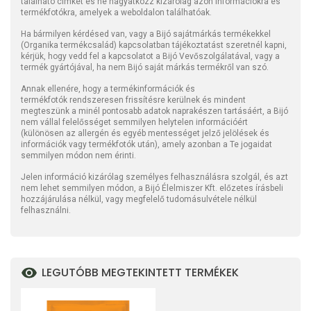
található címkét és ne hagyatkozz kizárólag azon információkra és
termékfotókra, amelyek a weboldalon találhatóak.
Ha bármilyen kérdésed van, vagy a Bijó sajátmárkás termékekkel
(Organika termékcsalád) kapcsolatban tájékoztatást szeretnél kapni,
kérjük, hogy vedd fel a kapcsolatot a Bijó Vevőszolgálatával, vagy a
termék gyártójával, ha nem Bijó saját márkás termékről van szó.
Annak ellenére, hogy a termékinformációk és
termékfotók rendszeresen frissítésre kerülnek és mindent
megteszünk a minél pontosabb adatok naprakészen tartásáért, a Bijó
nem vállal felelősséget semmilyen helytelen információért
(különösen az allergén és egyéb mentességet jelző jelölések és
információk vagy termékfotók után), amely azonban a Te jogaidat
semmilyen módon nem érinti.
Jelen információ kizárólag személyes felhasználásra szolgál, és azt
nem lehet semmilyen módon, a Bijó Élelmiszer Kft. előzetes írásbeli
hozzájárulása nélkül, vagy megfelelő tudomásulvétele nélkül
felhasználni.
LEGUTÓBB MEGTEKINTETT TERMÉKEK