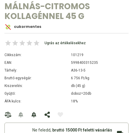
MÁLNÁS-CITROMOS
KOLLAGÉNNEL 45 G
cukormentes
Ugrás az értékelésekhez
Cikkszám:
101219
EAN:
5998400315235
Tárhely:
A36-13-5
Bruttó egységár:
6 756 Ft/kg
Kiszerelés:
db (45 g)
Gyűjtő:
doboz=20db
ÁFA kulcs:
18%
Ne feledd,
bruttó 15000 Ft feletti vásárlás