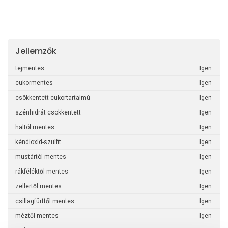
Jellemzők
tejmentes
Igen
cukormentes
Igen
csökkentett cukortartalmú
Igen
szénhidrát csökkentett
Igen
haltól mentes
Igen
kéndioxid-szulfit
Igen
mustártól mentes
Igen
rákféléktől mentes
Igen
zellertől mentes
Igen
csillagfürttől mentes
Igen
méztől mentes
Igen