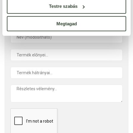
Testre szabás
ÉRTÉKELÉST ÍROK
Megtagad
Ennyi csillagot adok