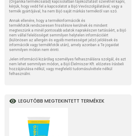
(Organika termékcsalád) kapcsolatban tájékoztatást szeretnél kapni,
kérjük, hogy vedd fel a kapcsolatot a Bijó Vevőszolgálatával, vagy a
termék gyártójával, ha nem Bijó saját márkás termékről van szó.
Annak ellenére, hogy a termékinformációk és
termékfotók rendszeresen frissítésre kerülnek és mindent
megteszünk a minél pontosabb adatok naprakészen tartásáért, a Bijó
nem vállal felelősséget semmilyen helytelen információért
(különösen az allergén és egyéb mentességet jelző jelölések és
információk vagy termékfotók után), amely azonban a Te jogaidat
semmilyen módon nem érinti.
Jelen információ kizárólag személyes felhasználásra szolgál, és azt
nem lehet semmilyen módon, a Bijó Élelmiszer Kft. előzetes írásbeli
hozzájárulása nélkül, vagy megfelelő tudomásulvétele nélkül
felhasználni.
LEGUTÓBB MEGTEKINTETT TERMÉKEK