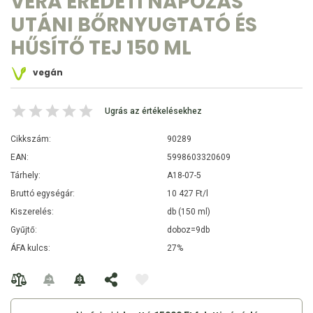
VERA EREDETI NAPOZÁS
UTÁNI BŐRNYUGTATÓ ÉS
HŰSÍTŐ TEJ 150 ML
vegán
Ugrás az értékelésekhez
Cikkszám:
90289
EAN:
5998603320609
Tárhely:
A18-07-5
Bruttó egységár:
10 427 Ft/l
Kiszerelés:
db (150 ml)
Gyűjtő:
doboz=9db
ÁFA kulcs:
27%