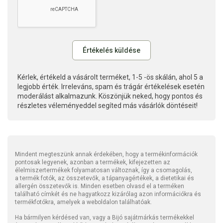
Kérlek, értékeld a vásárolt terméket, 1-5 -ös skálán, ahol 5 a
legjobb érték. Irreleváns, spam és trágár értékelések esetén
moderálást alkalmazunk. Köszönjük neked, hogy pontos és
részletes véleményeddel segíted más vásárlók döntéseit!
Mindent megteszünk annak érdekében, hogy a termékinformációk
pontosak legyenek, azonban a termékek, kifejezetten az
élelmiszertermékek folyamatosan változnak, így a csomagolás,
a termék fotók, az összetevők, a tápanyagértékek, a dietetikai és
allergén összetevők is. Minden esetben olvasd el a terméken
található címkét és ne hagyatkozz kizárólag azon információkra és
termékfotókra, amelyek a weboldalon találhatóak.
Ha bármilyen kérdésed van, vagy a Bijó sajátmárkás termékekkel