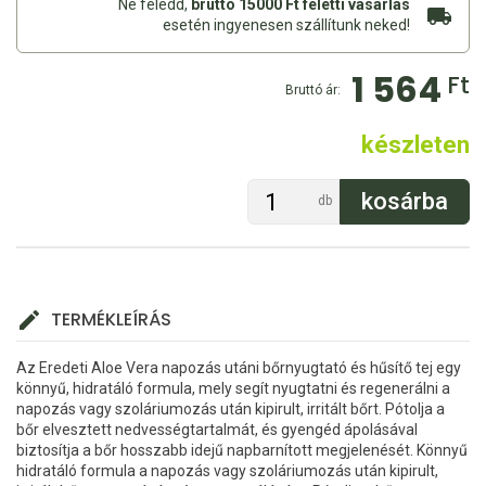
Ne feledd,
bruttó 15000 Ft feletti vásárlás
esetén ingyenesen szállítunk neked!
1 564
Ft
Bruttó ár:
készleten
db
TERMÉKLEÍRÁS
Az Eredeti Aloe Vera napozás utáni bőrnyugtató és hűsítő tej egy
könnyű, hidratáló formula, mely segít nyugtatni és regenerálni a
napozás vagy szoláriumozás után kipirult, irritált bőrt. Pótolja a
bőr elvesztett nedvességtartalmát, és gyengéd ápolásával
biztosítja a bőr hosszabb idejű napbarnított megjelenését. Könnyű
hidratáló formula a napozás vagy szoláriumozás után kipirult,