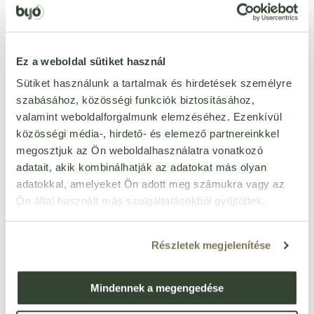
szilikonmentes
Igen
kőolajszármazék-mentes
Igen
mesterséges adalékanyag
Ez a weboldal sütiket használ
Nem
mentes
Sütiket használunk a tartalmak és hirdetések személyre
hipoallergén
Nem
szabásához, közösségi funkciók biztosításához,
alkohol mentes
Igen
valamint weboldalforgalmunk elemzéséhez. Ezenkívül
állatkísérlet-mentes
Igen
közösségi média-, hirdető- és elemező partnereinkkel
ECO CERT
Nem
megosztjuk az Ön weboldalhasználatra vonatkozó
pálmaolajmentes
Igen
adatait, akik kombinálhatják az adatokat más olyan
adatokkal, amelyeket Ön adott meg számukra vagy az
SLS-mentes
Igen
Ön által használt más szolgáltatásokból gyűjtöttek.
Részletek megjelenítése
Ezt a terméket még senki nem értékelte. Legyél Te az
Mindennek a megengedése
első!