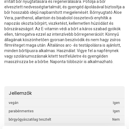
irritált bőr nyugtatására és regenerálására. Pótolja a bőr
elvesztett nedvességtartalmát, és gyengéd ápolásával biztosítja a
bőr hosszabb idejű napbarnított megjelenését. Bőrnyugtató Aloe
Vera, panthenol, allantoin és bisabolol összetevői enyhítik a
napozás okozta bőrpírt, viszketést, kellemetlen húzódást és
bőrszárazságot. Az E-vitamin védi a bőrt a káros szabad gyökök
ellen, támogatva ezzel az intenzívebb bőrregenerációt. Könnyű
állagának köszönhetően gyorsan beszívódik és nem hagy zsíros
filmréteget maga után. Általános arc- és testápolásra is ajánlott,
minden bőrtípusra alkalmas. Használat: Vigye fel a napfénynek
vagy szoláriumozásnak kitett testfelületre és gyengéden
masszírozza be a bőrbe. Naponta többször is alkalmazható.
Jellemzők
vegán
Igen
parabénmentes
Igen
bőrgyógyászatilag tesztelt
Nem
bio
Nem