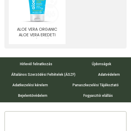
ALOE VERA ORGANIC
ALOE VERA EREDETI
NAPOZÁS UTÁNI
BŐRNYUGTATÓ ÉS
HŰSÍTŐ TEJ 150 ML
Hírlevél feliratkozás
Újdonságok
Általános Szerződési Feltételek (ÁSZF)
Adatvédelem
Adatkezelési kérelem
Panaszkezelési Tájékoztató
Bejelentővédelem
Fogyasztói elállás