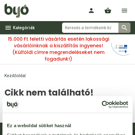
Kategóriák
15.000 Ft feletti vásárlás esetén lakossági
vásárlóinknak a kiszállítás ingyenes!
(Külföldi címre megrendeléseket nem
fogadunk!)
Kezdőoldal
Cikk nem található!
A(z) 85987 kóddal rendelkező termék nem található. Lehetséges,
hogy a termék már nincs az áruházunkban.
Ez a weboldal sütiket használ
Hírlevél feliratkozás
Újdonságok