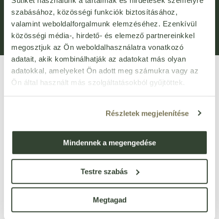
Sütiket használunk a tartalmak és hirdetések személyre
Általános Szerződési Feltételek (ÁSZF)
Adatvédelem
szabásához, közösségi funkciók biztosításához,
valamint weboldalforgalmunk elemzéséhez. Ezenkívül
Adatkezelési kérelem
Panaszkezelési Tájékoztató
közösségi média-, hirdető- és elemező partnereinkkel
Bejelentővédelem
Fogyasztói elállás
megosztjuk az Ön weboldalhasználatra vonatkozó
adatait, akik kombinálhatják az adatokat más olyan
adatokkal, amelyeket Ön adott meg számukra vagy az
Ön által használt más szolgáltatásokból gyűjtöttek.
Részletek megjelenítése
VIRTUÁLIS SÉTA
Mindennek a megengedése
Üzletünk bejárása
3D
-ben
Testre szabás
1135 Budapest, Róbert Károly körút 96-100.
vevoszolgalat@bijo.hu
Megtagad
Magánszemélyeknek: webshop@bijo.hu