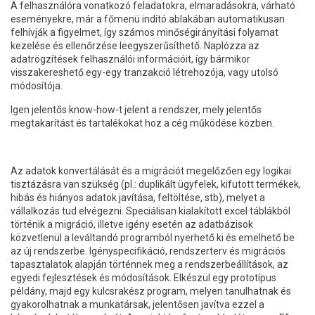
A felhasználóra vonatkozó feladatokra, elmaradásokra, várható
eseményekre, már a főmenü indító ablakában automatikusan
felhívják a figyelmet, így számos minőségirányítási folyamat
kezelése és ellenőrzése leegyszerűsíthető. Naplózza az
adatrögzítések felhasználói információit, így bármikor
visszakereshető egy-egy tranzakció létrehozója, vagy utolsó
módosítója.
Igen jelentős know-how-t jelent a rendszer, mely jelentős
megtakarítást és tartalékokat hoz a cég működése közben.
Az adatok konvertálását és a migrációt megelőzően egy logikai
tisztázásra van szükség (pl.: duplikált ügyfelek, kifutott termékek,
hibás és hiányos adatok javítása, feltöltése, stb), melyet a
vállalkozás tud elvégezni. Speciálisan kialakított excel táblákból
történik a migráció, illetve igény esetén az adatbázisok
közvetlenül a leváltandó programból nyerhető ki és emelhető be
az új rendszerbe. Igényspecifikáció, rendszerterv és migrációs
tapasztalatok alapján történnek meg a rendszerbeállítások, az
egyedi fejlesztések és módosítások. Elkészül egy prototípus
példány, majd egy kulcsrakész program, melyen tanulhatnak és
gyakorolhatnak a munkatársak, jelentősen javítva ezzel a