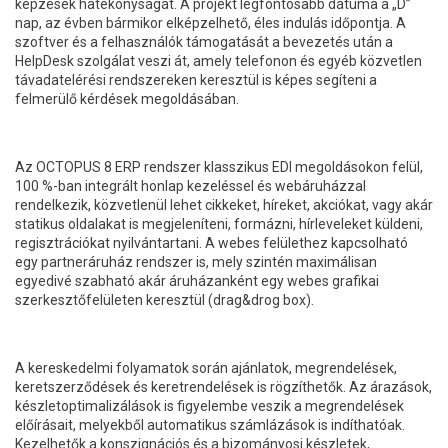
képzések hatékonyságát. A projekt legfontosabb dátuma a „D”
nap, az évben bármikor elképzelhető, éles indulás időpontja. A
szoftver és a felhasználók támogatását a bevezetés után a
HelpDesk szolgálat veszi át, amely telefonon és egyéb közvetlen
távadatelérési rendszereken keresztül is képes segíteni a
felmerülő kérdések megoldásában.
Az OCTOPUS 8 ERP rendszer klasszikus EDI megoldásokon felül,
100 %-ban integrált honlap kezeléssel és webáruházzal
rendelkezik, közvetlenül lehet cikkeket, híreket, akciókat, vagy akár
statikus oldalakat is megjeleníteni, formázni, hírleveleket küldeni,
regisztrációkat nyilvántartani. A webes felülethez kapcsolható
egy partneráruház rendszer is, mely szintén maximálisan
egyedivé szabható akár áruházanként egy webes grafikai
szerkesztőfelületen keresztül (drag&drog box).
A kereskedelmi folyamatok során ajánlatok, megrendelések,
keretszerződések és keretrendelések is rögzíthetők. Az árazások,
készletoptimalizálások is figyelembe veszik a megrendelések
előírásait, melyekből automatikus számlázások is indíthatóak.
Kezelhetők a konszignációs és a bizományosi készletek,