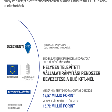
mely mellett/felett természetesen a klasszikus retail EDI funkciók
is elérhetőek.