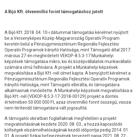
A Bijó Kft. ötvenmillió forint támogatáshoz jutott
A Bijó Kft. 2018. 04. 10-i dátummal támogatási kérelmet nyújtott
be a Versenyképes Közép-Magyarország Operatív Program
keretén belül a Pénzügyminisztérium Regionális Fejlesztési
Operatív Programok Irányító Hatósága, mint Támogató által 2017.
március 27-én meghirdetett VEKOP-8.5.3-17 Munkahelyi
képzések támogatása mikro, kis és középvállalatok munkavállalói
számára című felhívásra. A projekt a Munkahelyi képzések
megvalósítása a Bijó Kft.-nél címet kapta. A benyújtott kérelmet a
Pénzügyminisztérium Regionális Fejlesztési Operatív Programok
Irányító Hatósága, mint Támogató elbírálta, és támogatásra
alkalmasnak minősítette. A Munkahelyi képzések megvalósítása a
Bijó Kft.-nél (VEKOP-8.5.3-17-2018-00129) projekt a döntés
értelmében 50 000 000 Ft, azaz ötvenmillió forint összegű, vissza
nem térítendő támogatásra vált jogosulttá.
A támogatói okiratban foglaltaknak megfelelően a projekt
megvalósításának kezdete 2020. 08. 03., a hozzá kapcsolódó
költségek elszámolhatóságának kezdő időpontja pedig 2014. 01.
01. A projekt fizikai befejezésének tervezett napja 2021. 08. 22.,