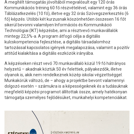
A megítélt támogatás jóvoltából megvalósult egy 120 órás
Kommunikációs tréning 60 fő részvételével, valamint egy 36 órás
Táblázatkezelés (10 fő), illetve egy 32 órás Szövegszerkesztés (6
fő) képzés. Utóbbi két kurzusnak köszönhetően összesen 16 főt
sikerül bevonni valamilyen Információs és Kommunikáció
Technológiai (IKT) képzésbe, ami a résztvevő munkavállalók
mintegy 22,5%-a. A program átfogó célja a digitális
kulcskompetencia fejlesztése, a digitális társadalomhoz
tartozással kapcsolatos igények megalapozása, valamint a pozitív
attitűd kialakítása a digitális eszközök irányába.
A képzéseken részt vevő 70 munkavállaló közül 19 fő hátrányos
helyzetű – akadnak köztük 50 év felettiek, pályakezdők, illetve
olyanok is, akik nem rendelkeznek közép iskolai végzettséggel.
Munkakörük változó, de – ahogy a projektbe bevont valamennyi
dolgozó esetén – számukra is a képességeiknek és a tudásuknak
megfelelő képzési programot állítottak össze, amely hatékonyan
támogatja személyes fejlődésüket, munkahelyi kompetenciáikat.