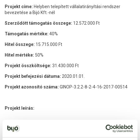
Projekt címe:
Helyben telepített vállalatirányítási rendszer
bevezetése a Bijó Kft.-nél
Szerződött támogatás összege:
12.572.000 Ft
Támogatás mértéke:
40%
Hitel összege:
15.715.000 Ft
Hitel mértéke:
50%
Projekt összköltsége:
31.430.000 Ft
Projekt befejezési dátuma:
2020.01.01.
Projekt azonosító száma:
GINOP-3.2.2-8-2-4-16-2017-00514
Projekt leírás:
A Bijó Élelmiszer Kft. 2013-ban alakult és 2014 márciusában
nyitotta meg 3600 m2 –es Szakáruházát és Kereskedését, ahol