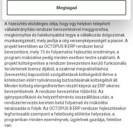
munkavégzést.
Megtagad
A fejlesztés elsődleges célja, hogy egy helyben telepített
vállalatirányítási rendszer bevezetésével meggyorsítsa,
megkönnyítse és hatékonyabbá tegye a vállalkozás dolgozóinak
munkavégzését, mely javítja a cég versenyképességét a piacon. A
projekt keretében az OCTOPUS 8 ERP rendszer kerül
bevezetésre, mely 15 év folyamatos fejlesztés eredménye, a
program működése pedig minden esetben testre szabható. A
projekt költségvetése a rendszer bevezetésre kerülő funkcionális
területeinek licensz díjából, a szakmai megvalósításhoz
(bevezetés) kapcsolódó szolgáltatások költségeiből illetve a
kötelezően előírt nyilvánosság biztosításának költségéből áll.
Minden költség elengedhetetlen részét képezi az ERP sikeres
bevezetésének. A rendszer bevezetése többrétű. Az
igényspecifikáció és helyzetfelmérés összeállítása után, a
rendszertervezés keretein belül folyamati és működési
tanácsadás is folyik. Az OCTOPUS 8 ERP rendszer fejlesztésekor
legfontosabb szempont a felelősség előtérbe helyezése, a
programban minden eseménynek, ügyletnek gazdája, felelőse
van.