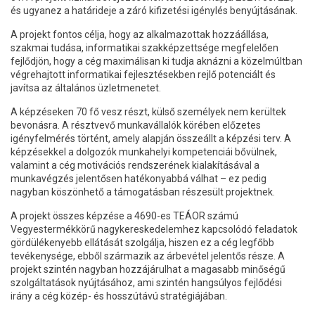
és ugyanez a határideje a záró kifizetési igénylés benyújtásának.
A projekt fontos célja, hogy az alkalmazottak hozzáállása,
szakmai tudása, informatikai szakképzettsége megfelelően
fejlődjön, hogy a cég maximálisan ki tudja aknázni a közelmúltban
végrehajtott informatikai fejlesztésekben rejlő potenciált és
javítsa az általános üzletmenetet.
A képzéseken 70 fő vesz részt, külső személyek nem kerültek
bevonásra. A résztvevő munkavállalók körében előzetes
igényfelmérés történt, amely alapján összeállt a képzési terv. A
képzésekkel a dolgozók munkahelyi kompetenciái bővülnek,
valamint a cég motivációs rendszerének kialakításával a
munkavégzés jelentősen hatékonyabbá válhat – ez pedig
nagyban köszönhető a támogatásban részesült projektnek.
A projekt összes képzése a 4690-es TEÁOR számú
Vegyestermékkörű nagykereskedelemhez kapcsolódó feladatok
gördülékenyebb ellátását szolgálja, hiszen ez a cég legfőbb
tevékenysége, ebből származik az árbevétel jelentős része. A
projekt szintén nagyban hozzájárulhat a magasabb minőségű
szolgáltatások nyújtásához, ami szintén hangsúlyos fejlődési
irány a cég közép- és hosszútávú stratégiájában.