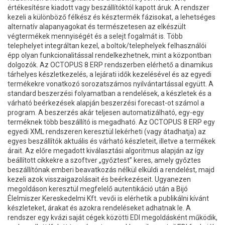
értékesítésre kiadott vagy beszállítóktól kapott áruk. A rendszer
kezeli a különböző félkész és késztermék fázisokat, a lehetséges
alternatív alapanyagokat és természetesen az elkészült
végtermékek mennyiségét és a selejt fogalmát is. Több
telephelyet integráltan kezel, a boltok/telephelyek felhasználói
épp olyan funkcionalitással rendelkezhetnek, mint a központban
dolgozók. Az OCTOPUS 8 ERP rendszerben elérhető a dinamikus
tárhelyes készletkezelés, a lejárati idők kezelésével és az egyedi
termékekre vonatkozó sorozatszámos nyilvántartással együtt. A
standard beszerzési folyamatban a rendelések, a készletek és a
várható beérkezések alapján beszerzési forecast-ot számol a
program. A beszerzés akár teljesen automatizálható, egy-egy
terméknek több beszállító is megadható. Az OCTOPUS 8 ERP egy
egyedi XML rendszeren keresztül lekérheti (vagy átadhatja) az
egyes beszállítók aktuális és várható készleteit, illetve a termékek
árait. Az előre megadott kiválasztási algoritmus alapján az így
beállított cikkekre a szoftver „győztest” keres, amely győztes
beszállítónak emberi beavatkozás nélkül elküldi a rendelést, majd
kezeli azok visszaigazolásait és beérkezéseit. Ugyanezen
megoldáson keresztül megfelelő autentikáció után a Bijó
Élelmiszer Kereskedelmi Kft. vevői is elérhetik a publikálni kívánt
készleteket, árakat és azokra rendeléseket adhatnak le. A
rendszer egy kvázi saját cégek közötti EDI megoldásként működik,