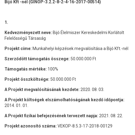
Bijó Kft -nél (GINOP-3.2.2-8-2-4-16-2017-00514)
1.
Kedvezményezett neve:
Bijó Élelmiszer Kereskedelmi Korlátolt
Felelősségű Társaság
Projekt címe:
Munkahelyi képzések megvalósítása a Bijó Kft.-nél
Szerződött támogatás összege:
50.000.000 Ft
Támogatás mértéke:
100%
Projekt összköltsége:
50.000.000 Ft
A Projekt megvalósításának kezdete:
2020. 08. 03.
A Projekt költségek elszámolhatóságának kezdő időpontja:
2014. 01. 01.
A Projekt fizikai befejezésének tervezett napja:
2021. 08. 22.
Projekt azonosító száma:
VEKOP-8.5.3-17-2018-00129