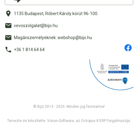
1135 Budapest, Róbert Károly körút 96-100.
vevoszolgalat@bijo.hu
Magánszemélyeknek: webshop@bijo.hu
+36 1 814 64 64
© Bijó 2013 - 2025. Minden jog fenntartva!
Tervezte és készítette:
Vision-Software, az Octopus 8 ERP forgalmazója
.