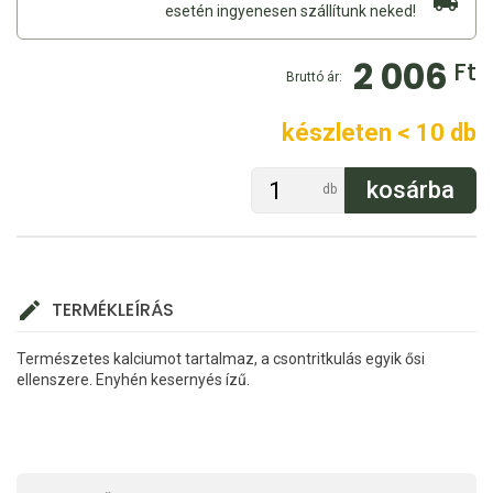
esetén ingyenesen szállítunk neked!
2 006
Ft
Bruttó ár:
készleten < 10 db
db
TERMÉKLEÍRÁS
Természetes kalciumot tartalmaz, a csontritkulás egyik ősi
ellenszere. Enyhén kesernyés ízű.