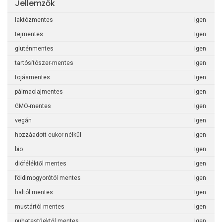
Jellemzők
laktózmentes
Igen
tejmentes
Igen
gluténmentes
Igen
tartósítószer-mentes
Igen
tojásmentes
Igen
pálmaolajmentes
Igen
GMO-mentes
Igen
vegán
Igen
hozzáadott cukor nélkül
Igen
bio
Igen
dióféléktől mentes
Igen
földimogyorótól mentes
Igen
haltól mentes
Igen
mustártól mentes
Igen
puhatestűektől mentes
Igen