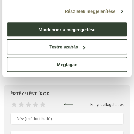
szénhidrát
0 g
ebből cukrok
0 g
Részletek megjelenítése
fehérje
0 g
só
0 g
Mindennek a megengedése
Testre szabás
Megtagad
Ezt a terméket még senki nem értékelte. Legyél Te az
első!
ÉRTÉKELÉST ÍROK
Ennyi csillagot adok