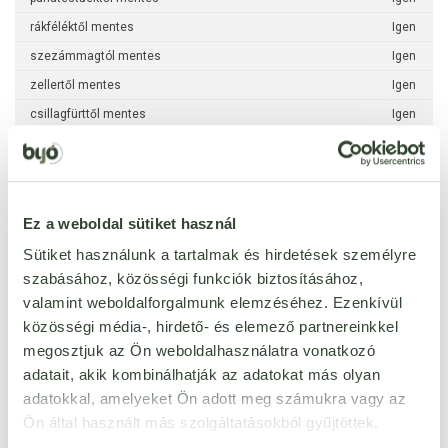
rákféléktől mentes
Igen
szezámmagtól mentes
Igen
zellertől mentes
Igen
csillagfürttől mentes
Igen
méztől mentes
Igen
szójamentes
Igen
Ez a weboldal sütiket használ
per 100 g
Sütiket használunk a tartalmak és hirdetések személyre
kj
3700 kJ
szabásához, közösségi funkciók biztosításához,
kcal
900 kcal
valamint weboldalforgalmunk elemzéséhez. Ezenkívül
zsír
100 g
közösségi média-, hirdető- és elemező partnereinkkel
ebből telített zsírsavak
12 g
megosztjuk az Ön weboldalhasználatra vonatkozó
ebből egyszeresen telített
adatait, akik kombinálhatják az adatokat más olyan
18 g
zsírsavak
adatokkal, amelyeket Ön adott meg számukra vagy az
ebből többszörösen telített
70 g
Ön által használt más szolgáltatásokból gyűjtöttek.
zsírsavak