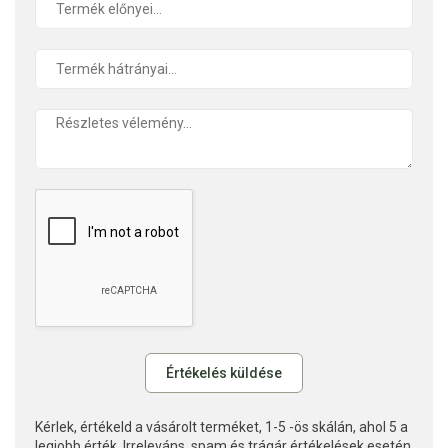
Kérlek, értékeld a vásárolt terméket, 1-5 -ös skálán, ahol 5 a
legjobb érték. Irreleváns, spam és trágár értékelések esetén