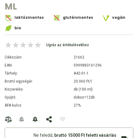
ML
laktózmentes
gluténmentes
vegán
bio
Ugrás az értékelésekhez
Cikkszám:
21662
EAN:
5999883161296
Tárhely:
A42-01-1
Bruttó egységár:
20 060 Ft/l
Kiszerelés:
db (100 ml)
Gyűjtő:
doboz=12db
ÁFA kulcs:
27%
Ne feledd,
bruttó 15000 Ft feletti vásárlás