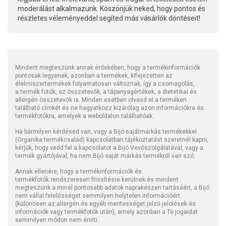
moderálást alkalmazunk. Köszönjük neked, hogy pontos és
részletes véleményeddel segíted más vásárlók döntéseit!
Mindent megteszünk annak érdekében, hogy a termékinformációk
pontosak legyenek, azonban a termékek, kifejezetten az
élelmiszertermékek folyamatosan változnak, így a csomagolás,
a termék fotók, az összetevők, a tápanyagértékek, a dietetikai és
allergén összetevők is. Minden esetben olvasd el a terméken
található címkét és ne hagyatkozz kizárólag azon információkra és
termékfotókra, amelyek a weboldalon találhatóak.
Ha bármilyen kérdésed van, vagy a Bijó sajátmárkás termékekkel
(Organika termékcsalád) kapcsolatban tájékoztatást szeretnél kapni,
kérjük, hogy vedd fel a kapcsolatot a Bijó Vevőszolgálatával, vagy a
termék gyártójával, ha nem Bijó saját márkás termékről van szó.
Annak ellenére, hogy a termékinformációk és
termékfotók rendszeresen frissítésre kerülnek és mindent
megteszünk a minél pontosabb adatok naprakészen tartásáért, a Bijó
nem vállal felelősséget semmilyen helytelen információért
(különösen az allergén és egyéb mentességet jelző jelölések és
információk vagy termékfotók után), amely azonban a Te jogaidat
semmilyen módon nem érinti.