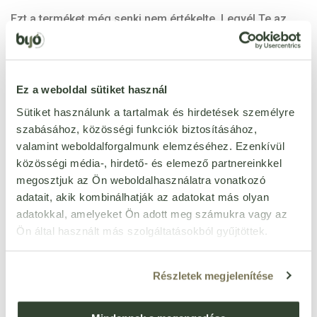
Ezt a terméket még senki nem értékelte. Legyél Te az
első!
ÉRTÉKELÉST ÍROK
Ez a weboldal sütiket használ
Sütiket használunk a tartalmak és hirdetések személyre
Ennyi csillagot adok
szabásához, közösségi funkciók biztosításához,
valamint weboldalforgalmunk elemzéséhez. Ezenkívül
közösségi média-, hirdető- és elemező partnereinkkel
megosztjuk az Ön weboldalhasználatra vonatkozó
adatait, akik kombinálhatják az adatokat más olyan
adatokkal, amelyeket Ön adott meg számukra vagy az
Ön által használt más szolgáltatásokból gyűjtöttek.
Részletek megjelenítése