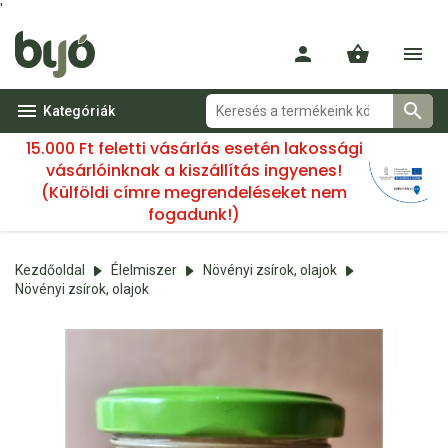
'
Kategóriák
15.000 Ft feletti vásárlás esetén lakossági
vásárlóinknak a kiszállítás ingyenes!
(Külföldi címre megrendeléseket nem
fogadunk!)
Kezdőoldal
Élelmiszer
Növényi zsírok, olajok
Növényi zsírok, olajok