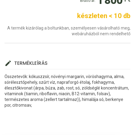
1 800
Bruttó ár:
készleten < 10 db
A termék kizárólag a boltunkban, személyesen vásárolható meg,
webáruházból nem rendelhető
TERMÉKLEÍRÁS
Összetevők: kókuszzsír, növényi margarin, vöröshagyma, alma,
sörélesztőpehely, szűrt víz, napraforgó étolaj, fokhagyma,
élesztőkivonat (árpa, búza, zab, rost, só, zöldséglé koncentrátum,
vitaminok (tiamin, riboflavin, niacin, B12-vitamin, folsav),
természetes aroma (zellert tartalmaz)), himalája só, berkenye
por, citromsav,