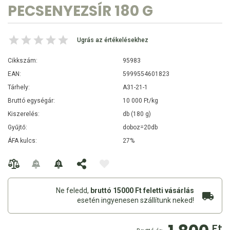
PECSENYEZSÍR 180 G
Ugrás az értékelésekhez
Cikkszám:
95983
EAN:
5999554601823
Tárhely:
A31-21-1
Bruttó egységár:
10 000 Ft/kg
Kiszerelés:
db (180 g)
Gyűjtő:
doboz=20db
ÁFA kulcs:
27%
Ne feledd,
bruttó 15000 Ft feletti vásárlás
esetén ingyenesen szállítunk neked!
Ft