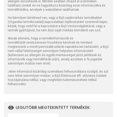
allergén összetevők is. Minden esetben olvasd el a terméken
található címkét és ne hagyatkozz kizárólag azon információkra és
termékfotókra, amelyek a weboldalon találhatóak.
Ha bármilyen kérdésed van, vagy a Bijó sajátmárkás termékekkel
(Organika termékcsalád) kapcsolatban tájékoztatást szeretnél kapni,
kérjük, hogy vedd fel a kapcsolatot a Bijó Vevőszolgálatával, vagy a
termék gyártójával, ha nem Bijó saját márkás termékről van szó.
Annak ellenére, hogy a termékinformációk és
termékfotók rendszeresen frissítésre kerülnek és mindent
megteszünk a minél pontosabb adatok naprakészen tartásáért, a Bijó
nem vállal felelősséget semmilyen helytelen információért
(különösen az allergén és egyéb mentességet jelző jelölések és
információk vagy termékfotók után), amely azonban a Te jogaidat
semmilyen módon nem érinti.
Jelen információ kizárólag személyes felhasználásra szolgál, és azt
nem lehet semmilyen módon, a Bijó Élelmiszer Kft. előzetes írásbeli
hozzájárulása nélkül, vagy megfelelő tudomásulvétele nélkül
felhasználni.
LEGUTÓBB MEGTEKINTETT TERMÉKEK