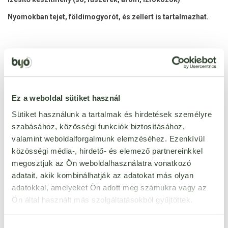
Nyomokban tejet, földimogyorót, és zellert is tartalmazhat.
Ezt a terméket még senki nem értékelte. Legyél Te az
első!
Ez a weboldal sütiket használ
Sütiket használunk a tartalmak és hirdetések személyre
szabásához, közösségi funkciók biztosításához,
ÉRTÉKELÉST ÍROK
valamint weboldalforgalmunk elemzéséhez. Ezenkívül
Ennyi csillagot adok
közösségi média-, hirdető- és elemező partnereinkkel
megosztjuk az Ön weboldalhasználatra vonatkozó
adatait, akik kombinálhatják az adatokat más olyan
adatokkal, amelyeket Ön adott meg számukra vagy az
Ön által használt más szolgáltatásokból gyűjtöttek.