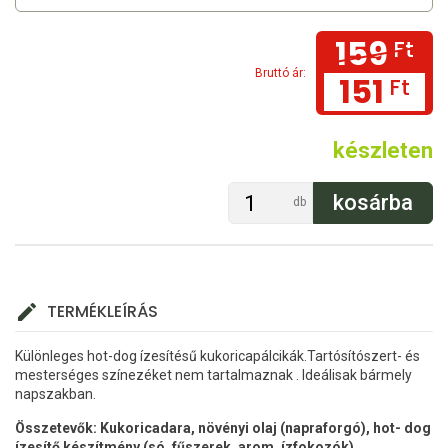
159
Ft
Bruttó ár:
151
Ft
készleten
db
TERMÉKLEÍRÁS
Különleges hot-dog ízesítésű kukoricapálcikák.Tartósítószert- és
mesterséges színezéket nem tartalmaznak . Ideálisak bármely
napszakban.
Összetevők: Kukoricadara, növényi olaj (napraforgó), hot- dog
ízesítő készítmény (só, fűszerek, arom, ízfokozók)