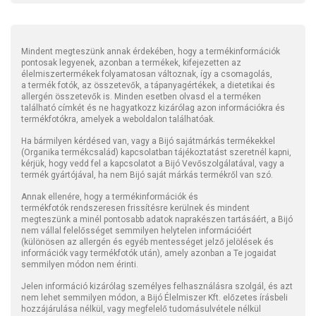
Mindent megteszünk annak érdekében, hogy a termékinformációk
pontosak legyenek, azonban a termékek, kifejezetten az
élelmiszertermékek folyamatosan változnak, így a csomagolás,
a termék fotók, az összetevők, a tápanyagértékek, a dietetikai és
allergén összetevők is. Minden esetben olvasd el a terméken
található címkét és ne hagyatkozz kizárólag azon információkra és
termékfotókra, amelyek a weboldalon találhatóak.
Ha bármilyen kérdésed van, vagy a Bijó sajátmárkás termékekkel
(Organika termékcsalád) kapcsolatban tájékoztatást szeretnél kapni,
kérjük, hogy vedd fel a kapcsolatot a Bijó Vevőszolgálatával, vagy a
termék gyártójával, ha nem Bijó saját márkás termékről van szó.
Annak ellenére, hogy a termékinformációk és
termékfotók rendszeresen frissítésre kerülnek és mindent
megteszünk a minél pontosabb adatok naprakészen tartásáért, a Bijó
nem vállal felelősséget semmilyen helytelen információért
(különösen az allergén és egyéb mentességet jelző jelölések és
információk vagy termékfotók után), amely azonban a Te jogaidat
semmilyen módon nem érinti.
Jelen információ kizárólag személyes felhasználásra szolgál, és azt
nem lehet semmilyen módon, a Bijó Élelmiszer Kft. előzetes írásbeli
hozzájárulása nélkül, vagy megfelelő tudomásulvétele nélkül