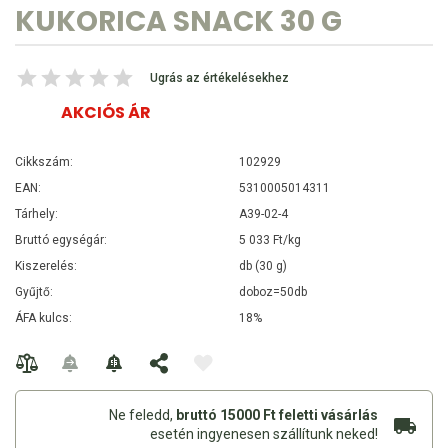
KUKORICA SNACK 30 G
Ugrás az értékelésekhez
AKCIÓS ÁR
Cikkszám:
102929
EAN:
5310005014311
Tárhely:
A39-02-4
Bruttó egységár:
5 033 Ft/kg
Kiszerelés:
db (30 g)
Gyűjtő:
doboz=50db
ÁFA kulcs:
18%
Ne feledd,
bruttó 15000 Ft feletti vásárlás
esetén ingyenesen szállítunk neked!