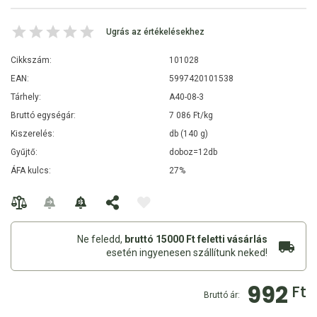
Ugrás az értékelésekhez
Cikkszám:
101028
EAN:
5997420101538
Tárhely:
A40-08-3
Bruttó egységár:
7 086 Ft/kg
Kiszerelés:
db (140 g)
Gyűjtő:
doboz=12db
ÁFA kulcs:
27%
Ne feledd,
bruttó 15000 Ft feletti vásárlás
esetén ingyenesen szállítunk neked!
992
Ft
Bruttó ár: