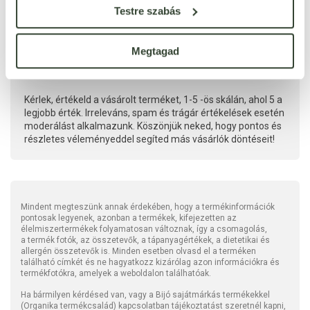
Testre szabás
Megtagad
Kérlek, értékeld a vásárolt terméket, 1-5 -ös skálán, ahol 5 a
legjobb érték. Irreleváns, spam és trágár értékelések esetén
moderálást alkalmazunk. Köszönjük neked, hogy pontos és
részletes véleményeddel segíted más vásárlók döntéseit!
Mindent megteszünk annak érdekében, hogy a termékinformációk
pontosak legyenek, azonban a termékek, kifejezetten az
élelmiszertermékek folyamatosan változnak, így a csomagolás,
a termék fotók, az összetevők, a tápanyagértékek, a dietetikai és
allergén összetevők is. Minden esetben olvasd el a terméken
található címkét és ne hagyatkozz kizárólag azon információkra és
termékfotókra, amelyek a weboldalon találhatóak.
Ha bármilyen kérdésed van, vagy a Bijó sajátmárkás termékekkel
(Organika termékcsalád) kapcsolatban tájékoztatást szeretnél kapni,