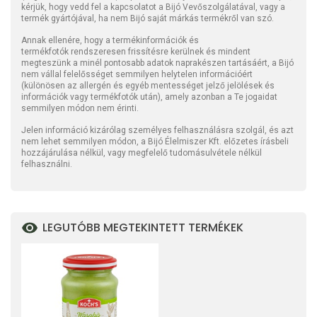
kérjük, hogy vedd fel a kapcsolatot a Bijó Vevőszolgálatával, vagy a
termék gyártójával, ha nem Bijó saját márkás termékről van szó.
Annak ellenére, hogy a termékinformációk és
termékfotók rendszeresen frissítésre kerülnek és mindent
megteszünk a minél pontosabb adatok naprakészen tartásáért, a Bijó
nem vállal felelősséget semmilyen helytelen információért
(különösen az allergén és egyéb mentességet jelző jelölések és
információk vagy termékfotók után), amely azonban a Te jogaidat
semmilyen módon nem érinti.
Jelen információ kizárólag személyes felhasználásra szolgál, és azt
nem lehet semmilyen módon, a Bijó Élelmiszer Kft. előzetes írásbeli
hozzájárulása nélkül, vagy megfelelő tudomásulvétele nélkül
felhasználni.
LEGUTÓBB MEGTEKINTETT TERMÉKEK