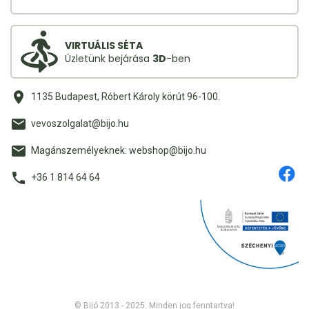
VIRTUÁLIS SÉTA
Üzletünk bejárása
3D
-ben
1135 Budapest, Róbert Károly körút 96-100.
vevoszolgalat@bijo.hu
Magánszemélyeknek: webshop@bijo.hu
+36 1 814 64 64
© Bijó 2013 - 2025. Minden jog fenntartva!