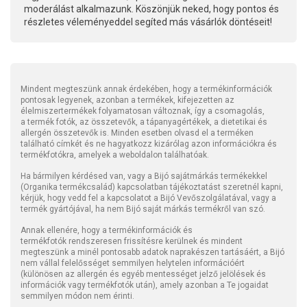
moderálást alkalmazunk. Köszönjük neked, hogy pontos és
részletes véleményeddel segíted más vásárlók döntéseit!
Mindent megteszünk annak érdekében, hogy a termékinformációk
pontosak legyenek, azonban a termékek, kifejezetten az
élelmiszertermékek folyamatosan változnak, így a csomagolás,
a termék fotók, az összetevők, a tápanyagértékek, a dietetikai és
allergén összetevők is. Minden esetben olvasd el a terméken
található címkét és ne hagyatkozz kizárólag azon információkra és
termékfotókra, amelyek a weboldalon találhatóak.
Ha bármilyen kérdésed van, vagy a Bijó sajátmárkás termékekkel
(Organika termékcsalád) kapcsolatban tájékoztatást szeretnél kapni,
kérjük, hogy vedd fel a kapcsolatot a Bijó Vevőszolgálatával, vagy a
termék gyártójával, ha nem Bijó saját márkás termékről van szó.
Annak ellenére, hogy a termékinformációk és
termékfotók rendszeresen frissítésre kerülnek és mindent
megteszünk a minél pontosabb adatok naprakészen tartásáért, a Bijó
nem vállal felelősséget semmilyen helytelen információért
(különösen az allergén és egyéb mentességet jelző jelölések és
információk vagy termékfotók után), amely azonban a Te jogaidat
semmilyen módon nem érinti.