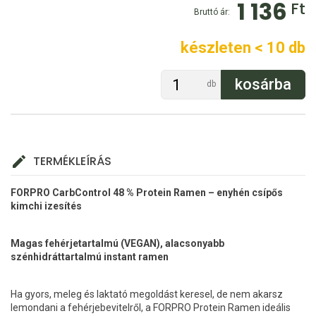
1 136
Ft
Bruttó ár:
készleten < 10 db
db
TERMÉKLEÍRÁS
FORPRO CarbControl 48 % Protein Ramen – enyhén csípős
kimchi izesítés
Magas fehérjetartalmú (VEGAN), alacsonyabb
szénhidráttartalmú instant ramen
Ha gyors, meleg és laktató megoldást keresel, de nem akarsz
lemondani a fehérjebevitelről, a FORPRO Protein Ramen ideális