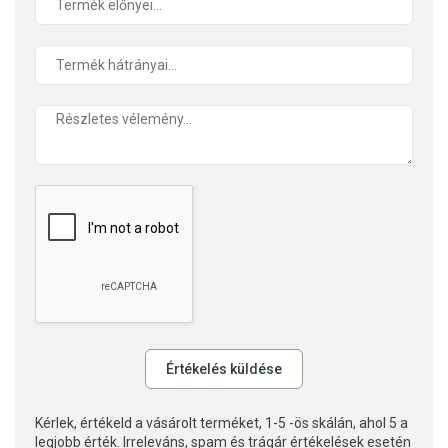
Kérlek, értékeld a vásárolt terméket, 1-5 -ös skálán, ahol 5 a
legjobb érték. Irreleváns, spam és trágár értékelések esetén