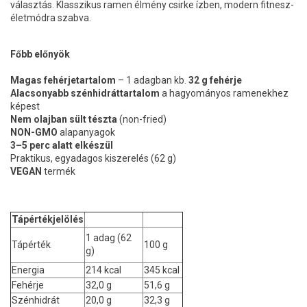
választás. Klasszikus ramen élmény csirke ízben, modern fitnesz-
életmódra szabva.
Főbb előnyök
Magas fehérjetartalom
– 1 adagban kb.
32 g fehérje
Alacsonyabb szénhidráttartalom
a hagyományos ramenekhez
képest
Nem olajban sült tészta
(non-fried)
NON-GMO
alapanyagok
3–5 perc alatt elkészül
Praktikus, egyadagos kiszerelés (62 g)
VEGAN
termék
Tápértékjelölés
1 adag (62
Tápérték
100 g
g)
Energia
214 kcal
345 kcal
Fehérje
32,0 g
51,6 g
Szénhidrát
20,0 g
32,3 g