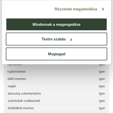
Ez egy gyors, okos döntés azoknak, akik a rohanó napokban sem
akarnak kompromisszumot kötni az életmódjuk rovására.
Részletek megjelenítése
Minőségét megőrzi:
a pohár csomagolás alján, fehér mezőben
feltüntetve (nap.hónap.év).
Mindennek a megengedése
Testre szabás
Jellemzők
Megtagad
laktózmentes
Igen
tejmentes
Igen
tojásmentes
Igen
GMO-mentes
Igen
vegán
Igen
alacsony cukortartalmú
Igen
szénhidrát csökkentett
Igen
dióféléktől mentes
Igen