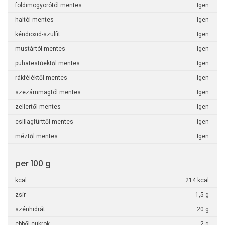
földimogyorótól mentes
Igen
haltól mentes
Igen
kéndioxid-szulfit
Igen
mustártól mentes
Igen
puhatestűektől mentes
Igen
rákféléktől mentes
Igen
szezámmagtól mentes
Igen
zellertől mentes
Igen
csillagfürttől mentes
Igen
méztől mentes
Igen
per 100 g
kcal
214 kcal
zsír
1,5 g
szénhidrát
20 g
ebből cukrok
2 g