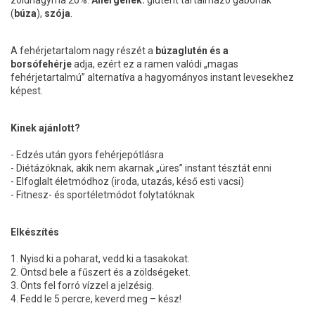
zöldhagyma 20%.
Allergének:
glutént tartalmazó gabonák
(
búza
),
szója
.
A fehérjetartalom nagy részét a
búzaglutén és a
borsófehérje
adja, ezért ez a ramen valódi „magas
fehérjetartalmú” alternatíva a hagyományos instant levesekhez
képest.
Kinek ajánlott?
- Edzés után gyors fehérjepótlásra
- Diétázóknak, akik nem akarnak „üres” instant tésztát enni
- Elfoglalt életmódhoz (iroda, utazás, késő esti vacsi)
- Fitnesz- és sportéletmódot folytatóknak
Elkészítés
1. Nyisd ki a poharat, vedd ki a tasakokat.
2. Öntsd bele a fűszert és a zöldségeket.
3. Önts fel forró vízzel a jelzésig.
4. Fedd le 5 percre, keverd meg – kész!