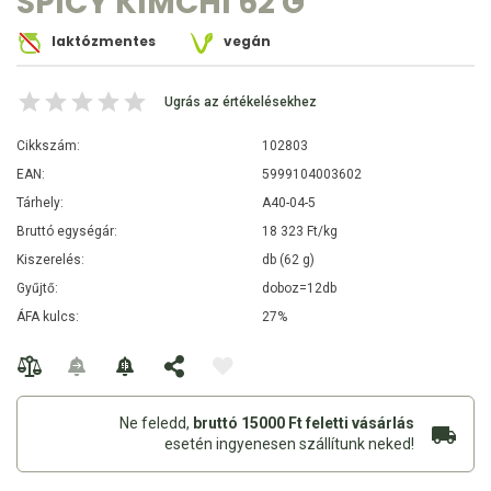
SPICY KIMCHI 62 G
laktózmentes
vegán
Ugrás az értékelésekhez
Cikkszám:
102803
EAN:
5999104003602
Tárhely:
A40-04-5
Bruttó egységár:
18 323 Ft/kg
Kiszerelés:
db (62 g)
Gyűjtő:
doboz=12db
ÁFA kulcs:
27%
Ne feledd,
bruttó 15000 Ft feletti vásárlás
esetén ingyenesen szállítunk neked!