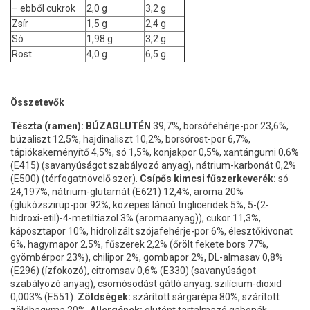
– ebből cukrok
2,0 g
3,2 g
Zsír
1,5 g
2,4 g
Só
1,98 g
3,2 g
Rost
4,0 g
6,5 g
Összetevők
Tészta (ramen):
BÚZAGLUTÉN
39,7%, borsófehérje-por 23,6%,
búzaliszt 12,5%, hajdinaliszt 10,2%, borsórost-por 6,7%,
tápiókakeményítő 4,5%, só 1,5%, konjakpor 0,5%, xantángumi 0,6%
(E415) (savanyúságot szabályozó anyag), nátrium-karbonát 0,2%
(E500) (térfogatnövelő szer).
Csípős kimcsi fűszerkeverék:
só
24,197%, nátrium-glutamát (E621) 12,4%, aroma 20%
(glükózszirup-por 92%, közepes láncú trigliceridek 5%, 5-(2-
hidroxi-etil)-4-metiltiazol 3% (aromaanyag)), cukor 11,3%,
káposztapor 10%, hidrolizált szójafehérje-por 6%, élesztőkivonat
6%, hagymapor 2,5%, fűszerek 2,2% (őrölt fekete bors 77%,
gyömbérpor 23%), chilipor 2%, gombapor 2%, DL-almasav 0,8%
(E296) (ízfokozó), citromsav 0,6% (E330) (savanyúságot
szabályozó anyag), csomósodást gátló anyag: szilícium-dioxid
0,003% (E551).
Zöldségek:
szárított sárgarépa 80%, szárított