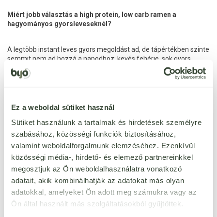
Miért jobb választás a high protein, low carb ramen a
hagyományos gyorsleveseknél?
A legtöbb instant leves gyors megoldást ad, de tápértékben szinte
semmit nem ad hozzá a napodhoz: kevés fehérje, sok gyors
szénhidrát, rövid ideig tartó teltségérzet.
Ezzel szemben a Forpro® CarbControl high protein, low carb
ramen valódi funkcionális étel:
Ez a weboldal sütiket használ
-
Tovább tartó jóllakottság
– a magas fehérjetartalom miatt
Sütiket használunk a tartalmak és hirdetések személyre
nem leszel éhes fél óra múlva.
szabásához, közösségi funkciók biztosításához,
- Támogatja az izmaidat
– edzés után vagy aktív napokon is
valamint weboldalforgalmunk elemzéséhez. Ezenkívül
értelmezhető étkezés.
közösségi média-, hirdető- és elemező partnereinkkel
- Kevesebb „üres” kalória
– alacsonyabb szénhidrát, tudatosabb
makrók.
megosztjuk az Ön weboldalhasználatra vonatkozó
- Gyors, de nem „junk”
– ugyanúgy 3–5 perc alatt kész, de a
adatait, akik kombinálhatják az adatokat más olyan
tested is profitál belőle.
adatokkal, amelyeket Ön adott meg számukra vagy az
Ön által használt más szolgáltatásokból gyűjtöttek.
Ez nem csak egy gyors leves.