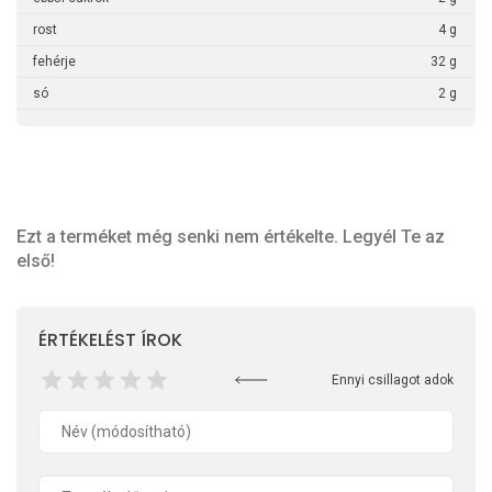
rost
4 g
fehérje
32 g
só
2 g
Ezt a terméket még senki nem értékelte. Legyél Te az
első!
ÉRTÉKELÉST ÍROK
Ennyi csillagot adok