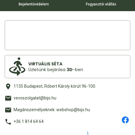
Bejelentővédelem
Fogyasztói elállás
VIRTUÁLIS SÉTA
Üzletünk bejárása
3D
-ben
1135 Budapest, Róbert Károly körút 96-100.
vevoszolgalat@bijo.hu
Magánszemélyeknek: webshop@bijo.hu
+36 1 814 64 64