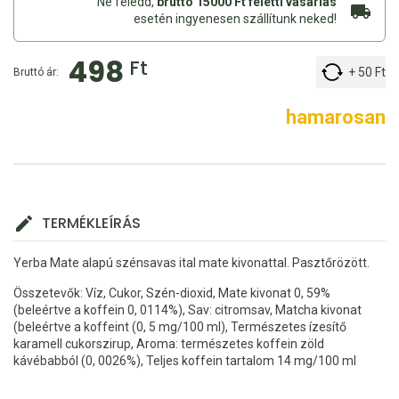
Ne feledd,
bruttó 15000 Ft feletti vásárlás
esetén ingyenesen szállítunk neked!
498
Ft
+ 50 Ft
Bruttó ár:
hamarosan
TERMÉKLEÍRÁS
Yerba Mate alapú szénsavas ital mate kivonattal. Pasztőrözött.
Összetevők: Víz, Cukor, Szén-dioxid, Mate kivonat 0, 59%
(beleértve a koffein 0, 0114%), Sav: citromsav, Matcha kivonat
(beleértve a koffeint (0, 5 mg/100 ml), Természetes ízesítő
karamell cukorszirup, Aroma: természetes koffein zöld
kávébabból (0, 0026%), Teljes koffein tartalom 14 mg/100 ml