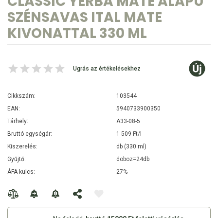
CLASSIC YERBA MATE ALAPÚ
SZÉNSAVAS ITAL MATE
KIVONATTAL 330 ML
Ugrás az értékelésekhez
Cikkszám:
103544
EAN:
5940733900350
Tárhely:
A33-08-5
Bruttó egységár:
1 509 Ft/l
Kiszerelés:
db (330 ml)
Gyűjtő:
doboz=24db
ÁFA kulcs:
27%