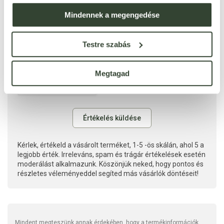
Mindennek a megengedése
Testre szabás
Megtagad
Kérlek, értékeld a vásárolt terméket, 1-5 -ös skálán, ahol 5 a
legjobb érték. Irreleváns, spam és trágár értékelések esetén
moderálást alkalmazunk. Köszönjük neked, hogy pontos és
részletes véleményeddel segíted más vásárlók döntéseit!
Mindent megteszünk annak érdekében, hogy a termékinformációk