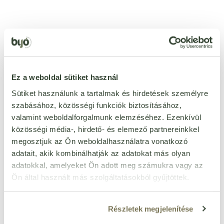
Ezt a terméket még senki nem értékelte. Legyél Te az
első!
Ez a weboldal sütiket használ
ÉRTÉKELÉST ÍROK
Sütiket használunk a tartalmak és hirdetések személyre
szabásához, közösségi funkciók biztosításához,
Ennyi csillagot adok
valamint weboldalforgalmunk elemzéséhez. Ezenkívül
közösségi média-, hirdető- és elemező partnereinkkel
megosztjuk az Ön weboldalhasználatra vonatkozó
adatait, akik kombinálhatják az adatokat más olyan
adatokkal, amelyeket Ön adott meg számukra vagy az
Ön által használt más szolgáltatásokból gyűjtöttek.
Részletek megjelenítése