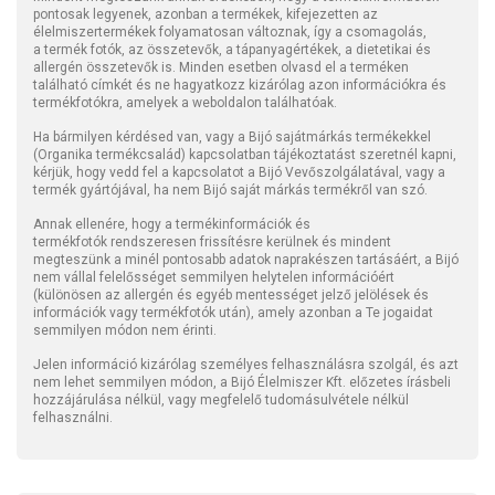
pontosak legyenek, azonban a termékek, kifejezetten az
élelmiszertermékek folyamatosan változnak, így a csomagolás,
a termék fotók, az összetevők, a tápanyagértékek, a dietetikai és
allergén összetevők is. Minden esetben olvasd el a terméken
található címkét és ne hagyatkozz kizárólag azon információkra és
termékfotókra, amelyek a weboldalon találhatóak.
Ha bármilyen kérdésed van, vagy a Bijó sajátmárkás termékekkel
(Organika termékcsalád) kapcsolatban tájékoztatást szeretnél kapni,
kérjük, hogy vedd fel a kapcsolatot a Bijó Vevőszolgálatával, vagy a
termék gyártójával, ha nem Bijó saját márkás termékről van szó.
Annak ellenére, hogy a termékinformációk és
termékfotók rendszeresen frissítésre kerülnek és mindent
megteszünk a minél pontosabb adatok naprakészen tartásáért, a Bijó
nem vállal felelősséget semmilyen helytelen információért
(különösen az allergén és egyéb mentességet jelző jelölések és
információk vagy termékfotók után), amely azonban a Te jogaidat
semmilyen módon nem érinti.
Jelen információ kizárólag személyes felhasználásra szolgál, és azt
nem lehet semmilyen módon, a Bijó Élelmiszer Kft. előzetes írásbeli
hozzájárulása nélkül, vagy megfelelő tudomásulvétele nélkül
felhasználni.