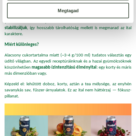
SCUBA a klasszikus kombucha továbbgondolása:
teából vagy éppen
Megtagad
cascarából
, gyümölcs- és fűszer-kombinációkból, SCOBY
(szimbiotikus kultúra) révén fermentálva.
Ezután hőkezeléssel
stabilizáljuk
, így hosszabb tárolhatóság mellett is megmarad az ital
karaktere.
Miért különleges?
Alacsony cukortartalma miatt (~3-4 g/100 ml) tudatos választás egy
üdítő világban. Az egyedi receptúráinknak és a hazai gyümölcsöknek
köszönhetően
magasabb ízintenzitású élményital
: egy korty és máris
más dimenzióban vagy.
Képzeld el: lehűtött doboz, korty, aztán a tea mélysége, az enyhén
savanykás sav, fűszer-árnyalatok. Ez az ital nem háttérzaj — fókusz-
pillanat.