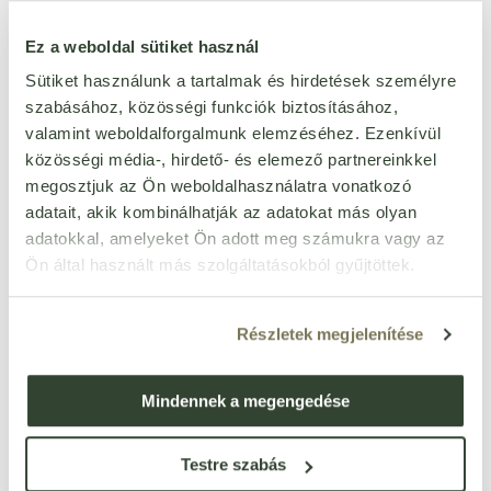
Több milliárd jó baktérium él
és dolgozik a palackban — semmilyen
Ez a weboldal sütiket használ
mesterséges adalék nincs benne.
Sütiket használunk a tartalmak és hirdetések személyre
Cukortartalma 2 g/100 ml alatt van, ideális választás a cukorból már
szabásához, közösségi funkciók biztosításához,
„kiábrándult” tudatos vásárlónak. Helyi magyar fűszernövény-
valamint weboldalforgalmunk elemzéséhez. Ezenkívül
alapokból készül, így a rövid ellátási lánc és fenntarthatóság is adott.
közösségi média-, hirdető- és elemező partnereinkkel
Amikor kortyolod, a finom buborékok felélednek, az élő kultúrák
megosztjuk az Ön weboldalhasználatra vonatkozó
dolgoznak – nem csak üdítő, hanem az emésztésnek is támogatás. Ez
adatait, akik kombinálhatják az adatokat más olyan
nem csak ital: életérzés.
adatokkal, amelyeket Ön adott meg számukra vagy az
Ön által használt más szolgáltatásokból gyűjtöttek.
Részletek megjelenítése
Mindennek a megengedése
Testre szabás
SCUBA – Kombucha újragondolva