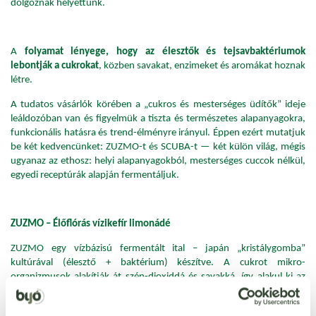
dolgoznak helyettünk.
A
folyamat lényege, hogy az élesztők és tejsavbaktériumok
lebontják a cukrokat
, közben savakat, enzimeket és aromákat hoznak
létre.
A tudatos vásárlók körében a „cukros és mesterséges üdítők” ideje
leáldozóban van és figyelmük a tiszta és természetes alapanyagokra,
funkcionális hatásra és trend-élményre irányul. Éppen ezért mutatjuk
be két kedvencünket: ZUZMO-t és SCUBA-t — két külön világ, mégis
ugyanaz az ethosz: helyi alapanyagokból, mesterséges cuccok nélkül,
egyedi receptúrák alapján fermentáljuk.
ZUZMO – Élőflórás vízikefír limonádé
ZUZMO egy vízbázisú fermentált ital – japán „kristálygomba”
kultúrával (élesztő + baktérium) készítve. A cukrot mikro-
organizmusok alakítják át szén-dioxiddá és savakká, így alakul ki az
enyhén pezsgő, élőflórás karakter.
Miért különleges?