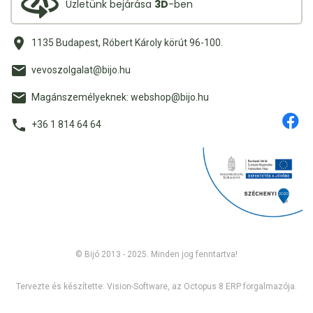
Üzletünk bejárása
3D
-ben
1135 Budapest, Róbert Károly körút 96-100.
vevoszolgalat@bijo.hu
Magánszemélyeknek: webshop@bijo.hu
+36 1 814 64 64
© Bijó 2013 - 2025. Minden jog fenntartva!
Tervezte és készítette:
Vision-Software, az Octopus 8 ERP forgalmazója
.