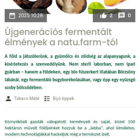
2025.10.28.
2
0
Újgenerációs fermentált
élmények a natu.farm-tól
A
föld a játszóterünk, a gyümölcs és zöldség az alapanyagunk, a
kísérletezés a szenvedélyünk
. Nem steril laborban, nem ipari
gyárban – hanem a földeken, egy bio fűszerkert illatában Börzsöny
lábánál, egy fermentáló bugyborékolásában, vagy épp egy nyüzsgő
scoby bölcsődében.
Tukacs Máté
Bijó tippek
Környékbeli gazdák válogatott terményeit és saját, közel 100
hektáron művelt földjeinket hozzuk be a „labba”, ahol kíméletes,
modern technológiákkal hackeljük meg a természet ízeit.