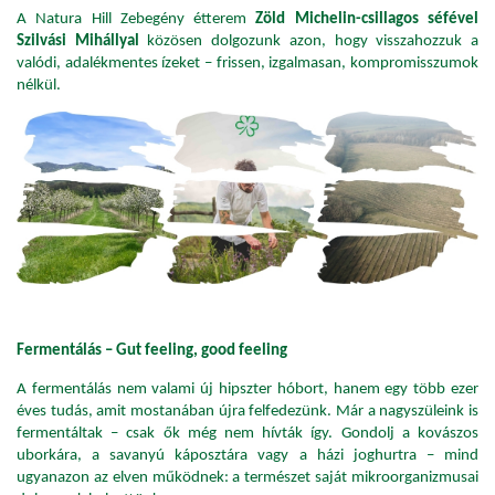
A Natura Hill Zebegény étterem
Zöld Michelin-csillagos séfével
Szilvási Mihállyal
közösen dolgozunk azon, hogy visszahozzuk a
valódi, adalékmentes ízeket – frissen, izgalmasan, kompromisszumok
nélkül.
Fermentálás – Gut feeling, good feeling
A fermentálás nem valami új hipszter hóbort, hanem egy több ezer
éves tudás, amit mostanában újra felfedezünk. Már a nagyszüleink is
fermentáltak – csak ők még nem hívták így. Gondolj a kovászos
uborkára, a savanyú káposztára vagy a házi joghurtra – mind
ugyanazon az elven működnek: a természet saját mikroorganizmusai