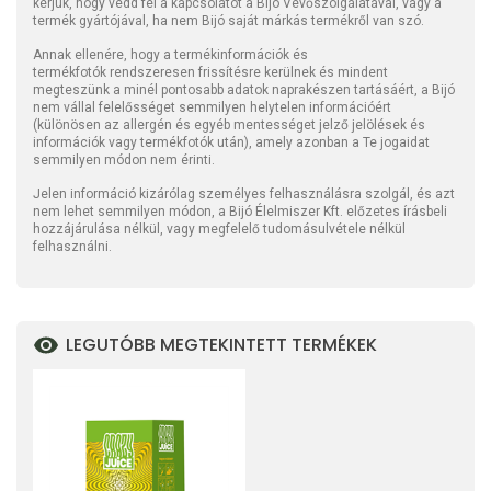
kérjük, hogy vedd fel a kapcsolatot a Bijó Vevőszolgálatával, vagy a
termék gyártójával, ha nem Bijó saját márkás termékről van szó.
Annak ellenére, hogy a termékinformációk és
termékfotók rendszeresen frissítésre kerülnek és mindent
megteszünk a minél pontosabb adatok naprakészen tartásáért, a Bijó
nem vállal felelősséget semmilyen helytelen információért
(különösen az allergén és egyéb mentességet jelző jelölések és
információk vagy termékfotók után), amely azonban a Te jogaidat
semmilyen módon nem érinti.
Jelen információ kizárólag személyes felhasználásra szolgál, és azt
nem lehet semmilyen módon, a Bijó Élelmiszer Kft. előzetes írásbeli
hozzájárulása nélkül, vagy megfelelő tudomásulvétele nélkül
felhasználni.
LEGUTÓBB MEGTEKINTETT TERMÉKEK