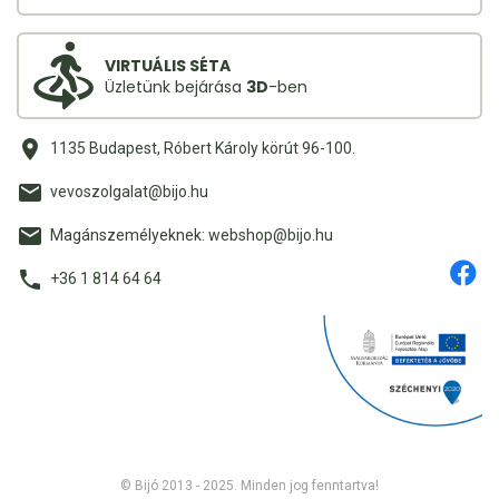
VIRTUÁLIS SÉTA
Üzletünk bejárása
3D
-ben
1135 Budapest, Róbert Károly körút 96-100.
vevoszolgalat@bijo.hu
Magánszemélyeknek: webshop@bijo.hu
+36 1 814 64 64
© Bijó 2013 - 2025. Minden jog fenntartva!