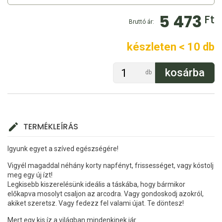
5 473
Ft
Bruttó ár:
készleten < 10 db
db
TERMÉKLEÍRÁS
Igyunk egyet a szíved egészségére!
Vigyél magaddal néhány korty napfényt, frissességet, vagy kóstolj
meg egy új ízt!
Legkisebb kiszerelésünk ideális a táskába, hogy bármikor
előkapva mosolyt csaljon az arcodra. Vagy gondoskodj azokról,
akiket szeretsz. Vagy fedezz fel valami újat. Te döntesz!
Mert egy kis íz a világban mindenkinek jár.