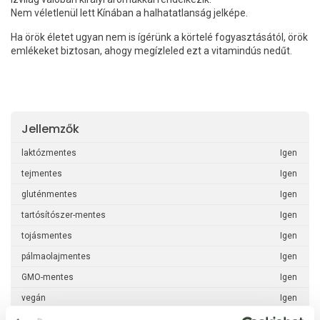
Nem véletlenül lett Kínában a halhatatlanság jelképe.
Ha örök életet ugyan nem is ígérünk a körtelé fogyasztásától, örök
emlékeket biztosan, ahogy megízleled ezt a vitamindús nedűt.
Jellemzők
laktózmentes
Igen
tejmentes
Igen
gluténmentes
Igen
tartósítószer-mentes
Igen
tojásmentes
Igen
pálmaolajmentes
Igen
GMO-mentes
Igen
vegán
Igen
paleo
Igen