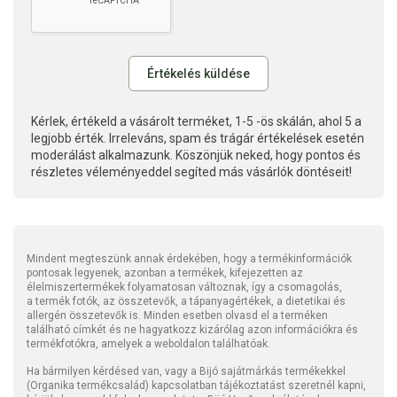
Kérlek, értékeld a vásárolt terméket, 1-5 -ös skálán, ahol 5 a
legjobb érték. Irreleváns, spam és trágár értékelések esetén
moderálást alkalmazunk. Köszönjük neked, hogy pontos és
részletes véleményeddel segíted más vásárlók döntéseit!
Mindent megteszünk annak érdekében, hogy a termékinformációk
pontosak legyenek, azonban a termékek, kifejezetten az
élelmiszertermékek folyamatosan változnak, így a csomagolás,
a termék fotók, az összetevők, a tápanyagértékek, a dietetikai és
allergén összetevők is. Minden esetben olvasd el a terméken
található címkét és ne hagyatkozz kizárólag azon információkra és
termékfotókra, amelyek a weboldalon találhatóak.
Ha bármilyen kérdésed van, vagy a Bijó sajátmárkás termékekkel
(Organika termékcsalád) kapcsolatban tájékoztatást szeretnél kapni,