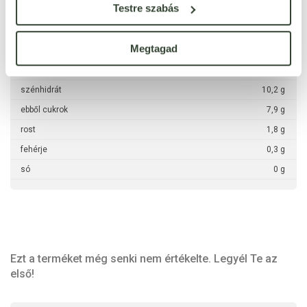
Testre szabás
kj
194 kJ
kcal
46 kcal
Megtagad
zsír
0,1 g
ebből telített zsírsavak
0,09 g
szénhidrát
10,2 g
ebből cukrok
7,9 g
rost
1,8 g
fehérje
0,3 g
só
0 g
Ezt a terméket még senki nem értékelte. Legyél Te az
első!