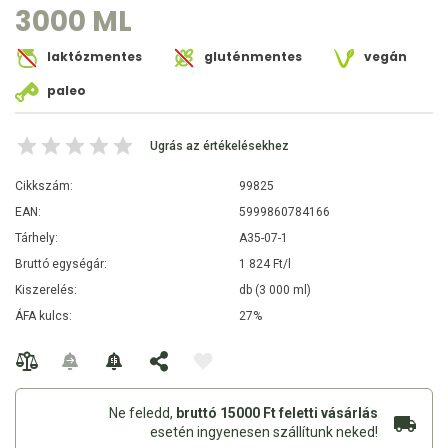
3000 ML
laktózmentes
gluténmentes
vegán
paleo
Ugrás az értékelésekhez
Cikkszám:
99825
EAN:
5999860784166
Tárhely:
A35-07-1
Bruttó egységár:
1 824 Ft/l
Kiszerelés:
db (3 000 ml)
ÁFA kulcs:
27%
Ne feledd,
bruttó 15000 Ft feletti vásárlás
esetén ingyenesen szállítunk neked!