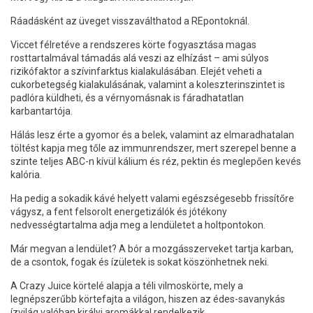
Ráadásként az üveget visszaválthatod a REpontoknál.
Viccet félretéve a rendszeres körte fogyasztása magas
rosttartalmával támadás alá veszi az elhízást – ami súlyos
rizikófaktor a szívinfarktus kialakulásában. Elejét veheti a
cukorbetegség kialakulásának, valamint a koleszterinszintet is
padlóra küldheti, és a vérnyomásnak is fáradhatatlan
karbantartója.
Hálás lesz érte a gyomor és a belek, valamint az elmaradhatalan
töltést kapja meg tőle az immunrendszer, mert szerepel benne a
szinte teljes ABC-n kívül kálium és réz, pektin és meglepően kevés
kalória.
Ha pedig a sokadik kávé helyett valami egészségesebb frissítőre
vágysz, a fent felsorolt energetizálók és jótékony
nedvességtartalma adja meg a lendületet a holtpontokon.
Már megvan a lendület? A bór a mozgásszerveket tartja karban,
de a csontok, fogak és ízületek is sokat köszönhetnek neki.
A Crazy Juice körtelé alapja a téli vilmoskörte, mely a
legnépszerűbb körtefajta a világon, hiszen az édes-savanykás
ízvilág valóban királyi aromákkal rendelkezik.