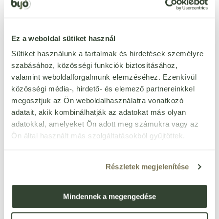
hozzáadott cukor nélkül
Igen
dióféléktől mentes
Igen
Ez a weboldal sütiket használ
földimogyorótól mentes
Igen
Sütiket használunk a tartalmak és hirdetések személyre
haltól mentes
Igen
szabásához, közösségi funkciók biztosításához,
kéndioxid-szulfit
Igen
valamint weboldalforgalmunk elemzéséhez. Ezenkívül
mustártól mentes
Igen
közösségi média-, hirdető- és elemező partnereinkkel
puhatestűektől mentes
Igen
megosztjuk az Ön weboldalhasználatra vonatkozó
adatait, akik kombinálhatják az adatokat más olyan
rákféléktől mentes
Igen
adatokkal, amelyeket Ön adott meg számukra vagy az
szezámmagtól mentes
Igen
Ön által használt más szolgáltatásokból gyűjtöttek.
zellertől mentes
Igen
csillagfürttől mentes
Igen
Részletek megjelenítése
méztől mentes
Igen
szójamentes
Igen
Mindennek a megengedése
per 100 g