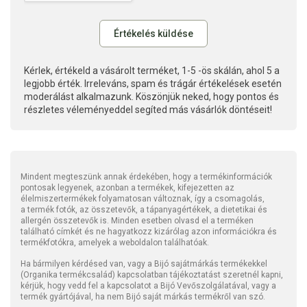
Kérlek, értékeld a vásárolt terméket, 1-5 -ös skálán, ahol 5 a
legjobb érték. Irreleváns, spam és trágár értékelések esetén
moderálást alkalmazunk. Köszönjük neked, hogy pontos és
részletes véleményeddel segíted más vásárlók döntéseit!
Mindent megteszünk annak érdekében, hogy a termékinformációk
pontosak legyenek, azonban a termékek, kifejezetten az
élelmiszertermékek folyamatosan változnak, így a csomagolás,
a termék fotók, az összetevők, a tápanyagértékek, a dietetikai és
allergén összetevők is. Minden esetben olvasd el a terméken
található címkét és ne hagyatkozz kizárólag azon információkra és
termékfotókra, amelyek a weboldalon találhatóak.
Ha bármilyen kérdésed van, vagy a Bijó sajátmárkás termékekkel
(Organika termékcsalád) kapcsolatban tájékoztatást szeretnél kapni,
kérjük, hogy vedd fel a kapcsolatot a Bijó Vevőszolgálatával, vagy a
termék gyártójával, ha nem Bijó saját márkás termékről van szó.