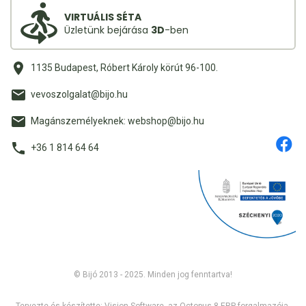
VIRTUÁLIS SÉTA
Üzletünk bejárása
3D
-ben
1135 Budapest, Róbert Károly körút 96-100.
vevoszolgalat@bijo.hu
Magánszemélyeknek: webshop@bijo.hu
+36 1 814 64 64
© Bijó 2013 - 2025. Minden jog fenntartva!
Tervezte és készítette:
Vision-Software, az Octopus 8 ERP forgalmazója
.