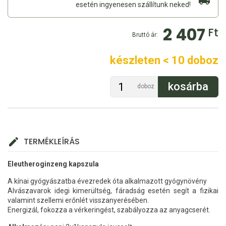
esetén ingyenesen szállítunk neked!
2 407
Ft
Bruttó ár:
készleten < 10 doboz
doboz
TERMÉKLEÍRÁS
Eleutheroginzeng kapszula
A kínai gyógyászatba évezredek óta alkalmazott gyógynövény
Alvászavarok idegi kimerültség, fáradság esetén segít a fizikai
valamint szellemi erőnlét visszanyerésében.
Energizál, fokozza a vérkeringést, szabályozza az anyagcserét.