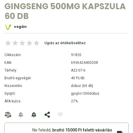
GINGSENG 500MG KAPSZULA
60 DB
vegán
Ugrás az értékelésekhez
Cikkszám:
91820
EAN:
6936424400208
Tárhely:
A22-07-6
Bruttó egységár:
40 Ft/db
Kiszerelés:
doboz (60 db)
Gyűjtő:
gyujto=200doboz
ÁFA kulcs:
27%
Ne feledd,
bruttó 15000 Ft feletti vásárlás