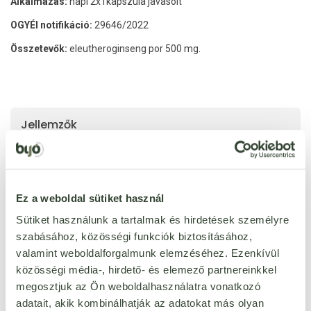
Alkalmazás:
napi 2x1kapszula javasolt
OGYÉI notifikáció:
29646/2022
Összetevők:
eleutheroginseng por 500 mg.
Jellemzők
vegán
Igen
Ez a weboldal sütiket használ
Sütiket használunk a tartalmak és hirdetések személyre
szabásához, közösségi funkciók biztosításához,
Ezt a terméket még senki nem értékelte. Legyél Te az
valamint weboldalforgalmunk elemzéséhez. Ezenkívül
első!
közösségi média-, hirdető- és elemező partnereinkkel
megosztjuk az Ön weboldalhasználatra vonatkozó
ÉRTÉKELÉST ÍROK
adatait, akik kombinálhatják az adatokat más olyan