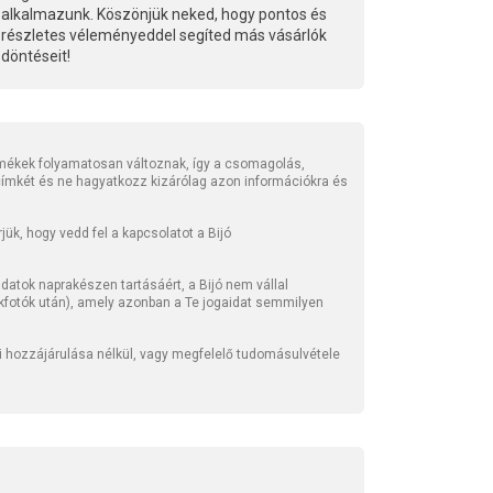
alkalmazunk. Köszönjük neked, hogy pontos és
részletes véleményeddel segíted más vásárlók
döntéseit!
mékek folyamatosan változnak, így a csomagolás,
 címkét és ne hagyatkozz kizárólag azon információkra és
ük, hogy vedd fel a kapcsolatot a Bijó
atok naprakészen tartásáért, a Bijó nem vállal
kfotók után), amely azonban a Te jogaidat semmilyen
li hozzájárulása nélkül, vagy megfelelő tudomásulvétele