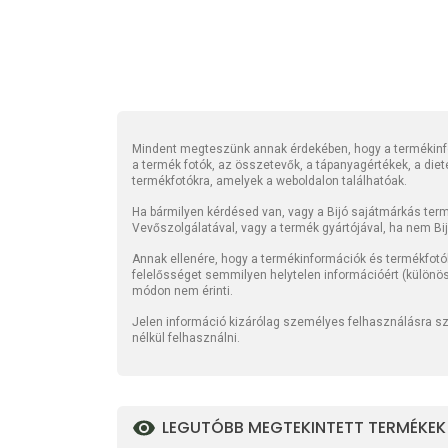
Mindent megteszünk annak érdekében, hogy a termékinfo
a termék fotók, az összetevők, a tápanyagértékek, a die
termékfotókra, amelyek a weboldalon találhatóak.
Ha bármilyen kérdésed van, vagy a Bijó sajátmárkás termé
Vevőszolgálatával, vagy a termék gyártójával, ha nem Bi
Annak ellenére, hogy a termékinformációk és termékfotó
felelősséget semmilyen helytelen információért (különö
módon nem érinti.
Jelen információ kizárólag személyes felhasználásra szo
nélkül felhasználni.
LEGUTÓBB MEGTEKINTETT TERMÉKEK