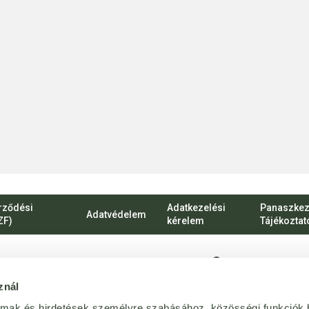
rződési
Adatkezelési
Panaszkez
Adatvédelem
ZF)
kérelem
Tájékoztat
1135 Budapest, Ró
znál
vevoszolgalat@bij
almak és hirdetések személyre szabásához, közösségi funkciók 