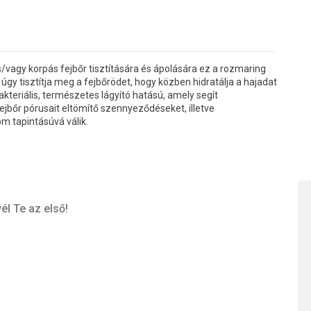
s/vagy korpás fejbőr tisztítására és ápolására ez a rozmaring
gy tisztítja meg a fejbőrödet, hogy közben hidratálja a hajadat
ibakteriális, természetes lágyító hatású, amely segít
fejbőr pórusait eltömítő szennyeződéseket, illetve
m tapintásúvá válik.
él Te az első!