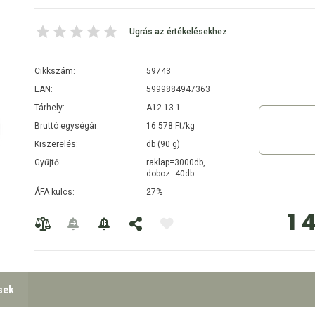
Ugrás az értékelésekhez
Cikkszám:
59743
EAN:
5999884947363
Tárhely:
A12-13-1
Bruttó egységár:
16 578 Ft/kg
Kiszerelés:
db (90 g)
Gyűjtő:
raklap=3000db,
doboz=40db
ÁFA kulcs:
27%
1 
sek