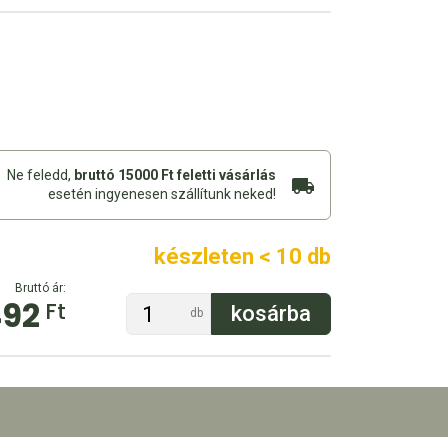
Ne feledd,
bruttó 15000 Ft feletti vásárlás
esetén ingyenesen szállítunk neked!
készleten < 10 db
Bruttó ár:
492
Ft
db