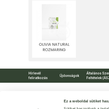
OLIVIA NATURAL
ROZMARING
SAMPON SZAPPAN
90 G
Hírlevél
Általános Sze
Újdonságok
feliratkozás
Feltételek (ÁS
VIRTUÁLIS
Ez a weboldal sütiket has
SÉTA
Üzletünk
Sütiket használunk a tart