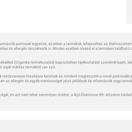
rmációk pontosak legyenek, azonban a termékek, kifejezetten az élelmiszerter
tetikai és allergén összetevők is. Minden esetben olvasd el a terméken található
kekkel (Organika termékcsalád) kapcsolatban tájékoztatást szeretnél kapni, kérj
jó saját márkás termékről van szó.
k rendszeresen frissítésre kerülnek és mindent megteszünk a minél pontosabb ad
sen az allergén és egyéb mentességet jelző jelölések és információk vagy termé
lgál, és azt nem lehet semmilyen módon, a Bijó Élelmiszer Kft. előzetes írásbe