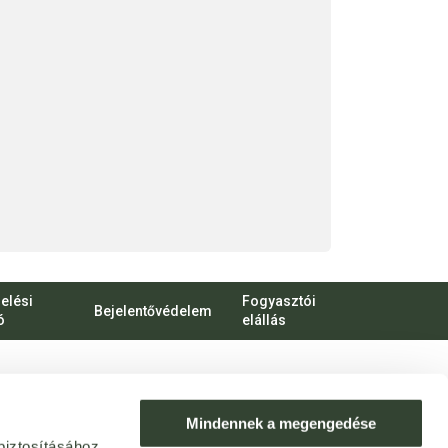
elési
Fogyasztói
Bejelentővédelem
ó
elállás
bert Károly körút 96-100.
o.hu
Mindennek a megengedése
biztosításához,