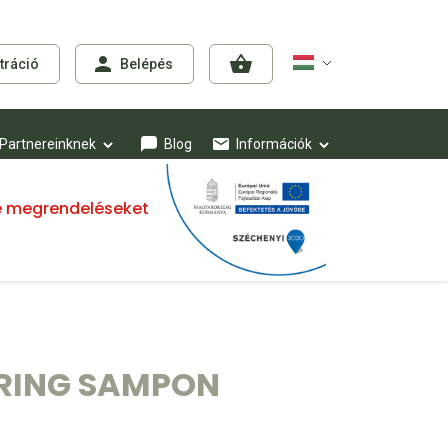
tráció
Belépés
Partnereinknek
Blog
Információk
mre megrendeléseket
ARING SAMPON