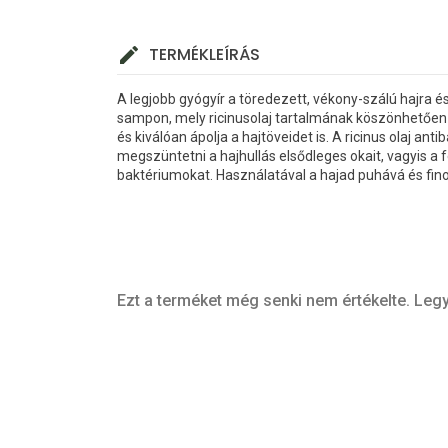
TERMÉKLEÍRÁS
A legjobb gyógyír a töredezett, vékony-szálú hajra é
sampon, mely ricinusolaj tartalmának köszönhetően ú
és kiválóan ápolja a hajtöveidet is. A ricinus olaj ant
megszüntetni a hajhullás elsődleges okait, vagyis a 
baktériumokat. Használatával a hajad puhává és fino
Ezt a terméket még senki nem értékelte. Legy