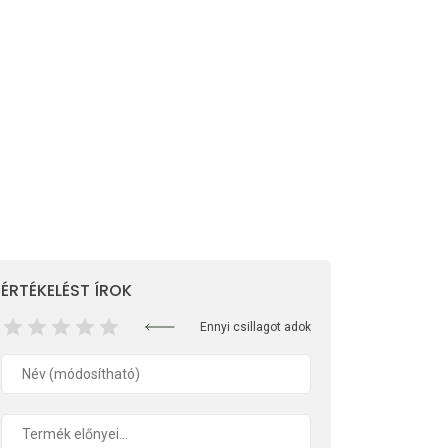
ÉRTÉKELÉST ÍROK
Ennyi csillagot adok