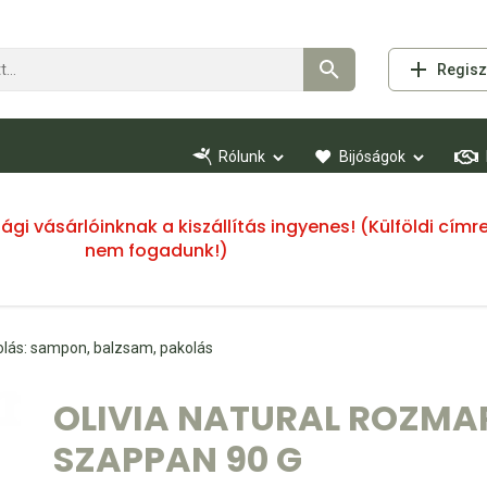
Regisz
Rólunk
Bijóságok
ssági vásárlóinknak a kiszállítás ingyenes! (Külföldi cí
nem fogadunk!)
olás: sampon, balzsam, pakolás
OLIVIA NATURAL ROZM
SZAPPAN 90 G