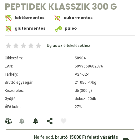
PEPTIDEK KLASSZIK 300 G
laktózmentes
cukormentes
gluténmentes
paleo
Ugrás az értékelésekhez
Cikkszám:
58904
EAN:
5999568602076
Tárhely:
A24-02-1
Bruttó egységár:
21 050 Ft/kg
Kiszerelés:
db (300 g)
Gyűjtő:
doboz=20db
ÁFA kulcs:
27%
Ne feledd,
bruttó 15000 Ft feletti vásárlás