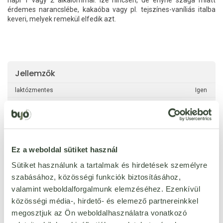
napi 1 vagy 2 alkalommal. Íze nincsen, de enyhe szaga miatt
érdemes narancslébe, kakaóba vagy pl. tejszínes-vaníliás italba
keveri, melyek remekül elfedik azt.
Jellemzők
laktózmentes
Igen
cukormentes
Igen
gluténmentes
Igen
paleo
Igen
Ez a weboldal sütiket használ
per 100 g
Sütiket használunk a tartalmak és hirdetések személyre
szabásához, közösségi funkciók biztosításához,
kcal
360 kcal
valamint weboldalforgalmunk elemzéséhez. Ezenkívül
zsír
0 g
közösségi média-, hirdető- és elemező partnereinkkel
ebből telített zsírsavak
0 g
megosztjuk az Ön weboldalhasználatra vonatkozó
ebből egyszeresen telített
0 g