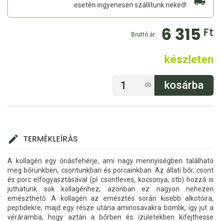
esetén ingyenesen szállítunk neked!
6 315
Ft
Bruttó ár:
készleten
db
TERMÉKLEÍRÁS
A kollagén egy óriásfehérje, ami nagy mennyiségben található
meg bőrünkben, csontunkban és porcainkban. Az állati bőr, csont
és porc elfogyasztásával (pl csontleves, kocsonya, stb) hozzá is
juthatunk sok kollagénhez, azonban ez nagyon nehezen
emészthető. A kollagén az emésztés során kisebb alkotóira,
peptidekre, majd egy része utána aminosavakra bomlik, így jut a
véráramba, hogy aztán a bőrben és ízületekben kifejthesse