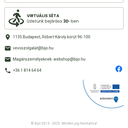
VIRTUÁLIS SÉTA
Üzletünk bejárása
3D
-ben
1135 Budapest, Róbert Károly körút 96-100.
vevoszolgalat@bijo.hu
Magánszemélyeknek: webshop@bijo.hu
+36 1 814 64 64
© Bijó 2013 - 2025. Minden jog fenntartva!