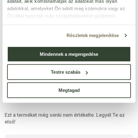
adatait, akik kombinálhatják az adatokat más olyan
zsírsavak
adatokkal, amelyeket Ön adott meg számukra vagy az
ebből többszörösen telített
0 g
zsírsavak
Ön által használt más szolgáltatásokból gyűjtöttek.
szénhidrát
0 g
ebből cukrok
0 g
Részletek megjelenítése
ebből poliolok
0 g
ebből keményítő
0 g
Mindennek a megengedése
rost
0 g
fehérje
90 g
Testre szabás
só
0,7 g
Megtagad
Ezt a terméket még senki nem értékelte. Legyél Te az
első!