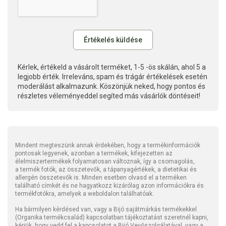
Kérlek, értékeld a vásárolt terméket, 1-5 -ös skálán, ahol 5 a
legjobb érték. Irreleváns, spam és trágár értékelések esetén
moderálást alkalmazunk. Köszönjük neked, hogy pontos és
részletes véleményeddel segíted más vásárlók döntéseit!
Mindent megteszünk annak érdekében, hogy a termékinformációk
pontosak legyenek, azonban a termékek, kifejezetten az
élelmiszertermékek folyamatosan változnak, így a csomagolás,
a termék fotók, az összetevők, a tápanyagértékek, a dietetikai és
allergén összetevők is. Minden esetben olvasd el a terméken
található címkét és ne hagyatkozz kizárólag azon információkra és
termékfotókra, amelyek a weboldalon találhatóak.
Ha bármilyen kérdésed van, vagy a Bijó sajátmárkás termékekkel
(Organika termékcsalád) kapcsolatban tájékoztatást szeretnél kapni,
kérjük, hogy vedd fel a kapcsolatot a Bijó Vevőszolgálatával, vagy a