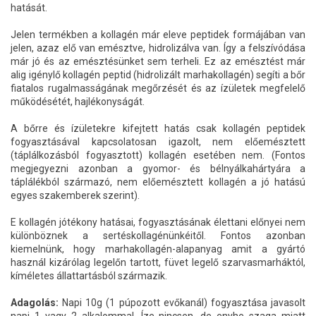
hatását.
Jelen termékben a kollagén már eleve peptidek formájában van
jelen, azaz elő van emésztve, hidrolizálva van. Így a felszívódása
már jó és az emésztésünket sem terheli. Ez az emésztést már
alig igénylő kollagén peptid (hidrolizált marhakollagén) segíti a bőr
fiatalos rugalmasságának megőrzését és az ízületek megfelelő
működésétét, hajlékonyságát.
A bőrre és ízületekre kifejtett hatás csak kollagén peptidek
fogyasztásával kapcsolatosan igazolt, nem előemésztett
(táplálkozásból fogyasztott) kollagén esetében nem. (Fontos
megjegyezni azonban a gyomor- és bélnyálkahártyára a
táplálékból származó, nem előemésztett kollagén a jó hatású
egyes szakemberek szerint).
E kollagén jótékony hatásai, fogyasztásának élettani előnyei nem
különböznek a sertéskollagénünkéitől. Fontos azonban
kiemelnünk, hogy marhakollagén-alapanyag amit a gyártó
használ kizárólag legelőn tartott, füvet legelő szarvasmarháktól,
kíméletes állattartásból származik.
Adagolás:
Napi 10g (1 púpozott evőkanál) fogyasztása javasolt