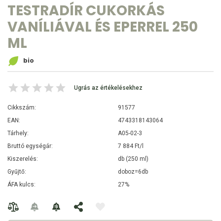
TESTRADÍR CUKORKÁS
VANÍLIÁVAL ÉS EPERREL 250
ML
bio
Ugrás az értékelésekhez
Cikkszám:
91577
EAN:
4743318143064
Tárhely:
A05-02-3
Bruttó egységár:
7 884 Ft/l
Kiszerelés:
db (250 ml)
Gyűjtő:
doboz=6db
ÁFA kulcs:
27%