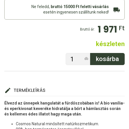
Ne feledd,
bruttó 15000 Ft feletti vásárlás
esetén ingyenesen szállítunk neked!
1 971
Ft
Bruttó ár:
készleten
db
TERMÉKLEÍRÁS
Élvezd az ünnepek hangulatát a fürdőszobában is! A bio vanília-
és eperkivonat keveréke hidratálja a bőrt a hámlasztás során
és kellemes édes illatot hagy maga után.
Cosmos Natural minősített natúrkozmetikum.