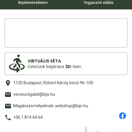
Bejelentővédelem
Fogyasztói elállás
VIRTUÁLIS SÉTA
Üzletünk bejárása
3D
-ben
1135 Budapest, Róbert Károly körút 96-100.
vevoszolgalat@bijo.hu
Magánszemélyeknek: webshop@bijo.hu
+36 1 814 64 64