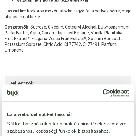
99%-ban természetes összetevőkkel.
Használat:
Körkörös mozdulatokkal vigye fel a nedves bőrre, majd
alaposan öblítse le.
Összetevők:
Sucrose, Glycerin, Cetearyl Alcohol, Butyrospermum
Parkii Butter, Aqua, Cocamidopropyl Betaine, Vanilla Planifolia
Fruit Extract*, Fragaria Vesca Fruit Extract*, Sodium Benzoate,
Potassium Sorbate, Citric Acid, CI 77742, CI 77491, Parfum,
Limonene
Jellemzők
parabénmentes
Igen
bio
Igen
szilikonmentes
Igen
Ez a weboldal sütiket használ
SLS-mentes
Igen
Sütiket használunk a tartalmak és hirdetések személyre
szabásához, közösségi funkciók biztosításához,