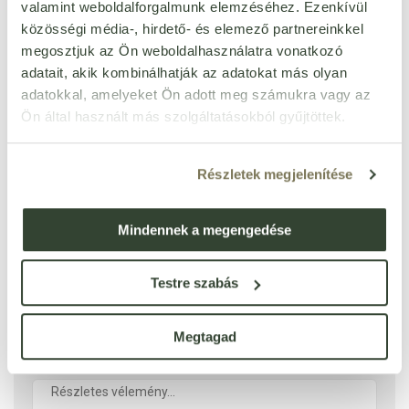
valamint weboldalforgalmunk elemzéséhez. Ezenkívül
közösségi média-, hirdető- és elemező partnereinkkel
megosztjuk az Ön weboldalhasználatra vonatkozó
Ezt a terméket még senki nem értékelte. Legyél Te az
adatait, akik kombinálhatják az adatokat más olyan
első!
adatokkal, amelyeket Ön adott meg számukra vagy az
Ön által használt más szolgáltatásokból gyűjtöttek.
ÉRTÉKELÉST ÍROK
Részletek megjelenítése
Ennyi csillagot adok
Mindennek a megengedése
Testre szabás
Megtagad