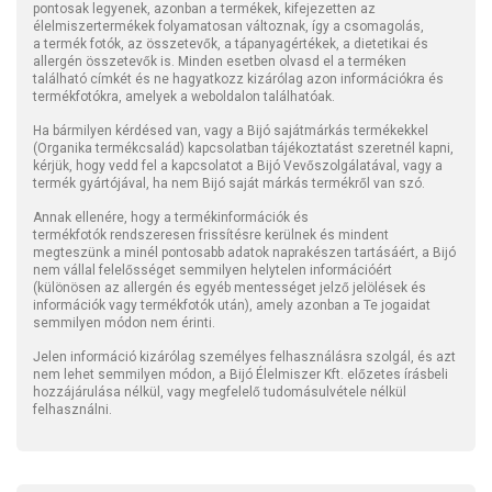
pontosak legyenek, azonban a termékek, kifejezetten az
élelmiszertermékek folyamatosan változnak, így a csomagolás,
a termék fotók, az összetevők, a tápanyagértékek, a dietetikai és
allergén összetevők is. Minden esetben olvasd el a terméken
található címkét és ne hagyatkozz kizárólag azon információkra és
termékfotókra, amelyek a weboldalon találhatóak.
Ha bármilyen kérdésed van, vagy a Bijó sajátmárkás termékekkel
(Organika termékcsalád) kapcsolatban tájékoztatást szeretnél kapni,
kérjük, hogy vedd fel a kapcsolatot a Bijó Vevőszolgálatával, vagy a
termék gyártójával, ha nem Bijó saját márkás termékről van szó.
Annak ellenére, hogy a termékinformációk és
termékfotók rendszeresen frissítésre kerülnek és mindent
megteszünk a minél pontosabb adatok naprakészen tartásáért, a Bijó
nem vállal felelősséget semmilyen helytelen információért
(különösen az allergén és egyéb mentességet jelző jelölések és
információk vagy termékfotók után), amely azonban a Te jogaidat
semmilyen módon nem érinti.
Jelen információ kizárólag személyes felhasználásra szolgál, és azt
nem lehet semmilyen módon, a Bijó Élelmiszer Kft. előzetes írásbeli
hozzájárulása nélkül, vagy megfelelő tudomásulvétele nélkül
felhasználni.