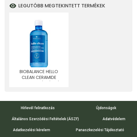
LEGUTÓBB MEGTEKINTETT TERMÉKEK
BIOBALANCE HELLO
CLEAN CERAMIDE
BOOSTER KÉTFÁZISÚ
MICELLÁS VÍZ
CERAMIDDAL MINDEN
BŐRTÍPUSRA 500 ML
Hírlevél feliratkozás
Újdonságok
Általános Szerződési Feltételek (ÁSZF)
Adatvédelem
Adatkezelési kérelem
Panaszkezelési Tájékoztató