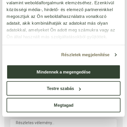
valamint weboldalforgalmunk elemzéséhez. Ezenkívül
közösségi média-, hirdető- és elemező partnereinkkel
megosztjuk az Ön weboldalhasználatra vonatkozó
Ezt a terméket még senki nem értékelte. Legyél Te az
adatait, akik kombinálhatják az adatokat más olyan
első!
adatokkal, amelyeket Ön adott meg számukra vagy az
Ön által használt más szolgáltatásokból gyűjtöttek.
ÉRTÉKELÉST ÍROK
Részletek megjelenítése
Ennyi csillagot adok
Mindennek a megengedése
Testre szabás
Megtagad