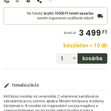
Ne feledd,
bruttó 15000 Ft feletti vásárlás
esetén ingyenesen szállítunk neked!
3 499
Ft
Bruttó ár:
készleten < 10 db
db
TERMÉKLEÍRÁS
Kétfázisú micellás víz ceramiddal, C-vitaminnal, kamillával és
szkvalánnal arcra, szemre, ajkakra. Minden bőrtípusra, érzékeny
bőrűeknek is. A micellás víz mágnesként vonzza magához a
szennyeződéseket, így dörzsölés nélkül távolítja el még a