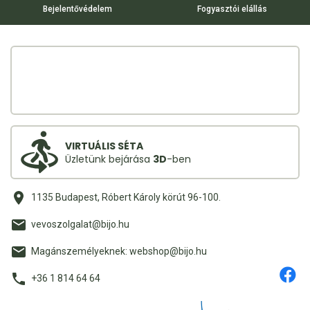
Bejelentővédelem
Fogyasztói elállás
VIRTUÁLIS SÉTA
Üzletünk bejárása
3D
-ben
1135 Budapest, Róbert Károly körút 96-100.
vevoszolgalat@bijo.hu
Magánszemélyeknek: webshop@bijo.hu
+36 1 814 64 64