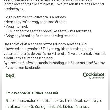
legmakacsabb vízálló sminket is. Tökéletesen tiszta, friss arcbőrt
eredményez.
• Vízálló smink eltávolítására is alkalmas
• Nem hagy zsíros vagy ragacsos érzetet
• Vegán termék
• 96%-ban természetes eredetű összetevőket tartalmaz
• Bőrgyógyászatilag és szemészetileg tesztelt
Használat előtt alaposan rázza fel, hogy a két fázis jól
elkeveredjen egymással! Tegyen egy kis mennyiséget egy
vattakorongra és dörzsölés nélkül törölje át vele az arcát, szemeit,
ajkait! Nem szükséges leöblíteni.
Gyermekektől távol tartandó! Kizárólag külső használatra! Száraz,
hűvös helyen tárolandó!
Aqua, Coco-Caprylate, Butylene Glycol, Glycerin, Pentylene Glycol,
Propanediol, Squalane, Polyglyceryl-4 Laurate/Sebacate,
Polyglyceryl-6 Caprylate/Caprate, Ceramide NP, Sodium
Hyaluronate, Ascorbyl Tetraisopalmitate, Tocopherol, Chamomilla
Ez a weboldal sütiket használ
Recutita Flower Extract, Sodium Gluconate, Sodium Levulinate,
Potassium Sorbate
Sütiket használunk a tartalmak és hirdetések személyre
szabásához, közösségi funkciók biztosításához,