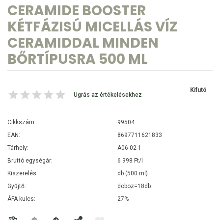
CERAMIDE BOOSTER
KÉTFÁZISÚ MICELLÁS VÍZ
CERAMIDDAL MINDEN
BŐRTÍPUSRA 500 ML
Kifutó
Ugrás az értékelésekhez
Cikkszám:
99504
EAN:
8697711621833
Tárhely:
A06-02-1
Bruttó egységár:
6 998 Ft/l
Kiszerelés:
db (500 ml)
Gyűjtő:
doboz=18db
ÁFA kulcs:
27%