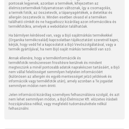
pontosak legyenek, azonban a termékek, kifejezetten az
élelmiszertermékek folyamatosan változnak, így a csomagolás,
a termék fotók, az összetevők, a tápanyagértékek, a dietetikai és
allergén összetevők is. Minden esetben olvasd el a terméken
található címkét és ne hagyatkozz kizárólag azon információkra és
termékfotókra, amelyek a weboldalon találhatóak.
Ha bármilyen kérdésed van, vagy a Bijó sajátmárkás termékekkel
(Organika termékcsalád) kapcsolatban tájékoztatást szeretnél kapni,
kérjük, hogy vedd fel a kapcsolatot a Bijó Vevőszolgálatával, vagy a
termék gyártójával, ha nem Bijó saját márkás termékről van szó.
Annak ellenére, hogy a termékinformációk és
termékfotók rendszeresen frissítésre kerülnek és mindent
megteszünk a minél pontosabb adatok naprakészen tartásáért, a Bijó
nem vállal felelősséget semmilyen helytelen információért
(különösen az allergén és egyéb mentességet jelző jelölések és
információk vagy termékfotók után), amely azonban a Te jogaidat
semmilyen módon nem érinti.
Jelen információ kizárólag személyes felhasználásra szolgál, és azt
nem lehet semmilyen módon, a Bijó Élelmiszer Kft. előzetes írásbeli
hozzájárulása nélkül, vagy megfelelő tudomásulvétele nélkül
felhasználni.