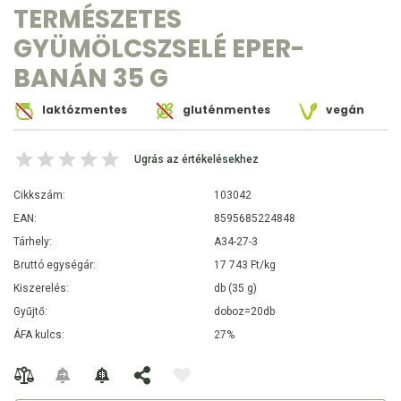
TERMÉSZETES
GYÜMÖLCSZSELÉ EPER-
BANÁN 35 G
laktózmentes
gluténmentes
vegán
Ugrás az értékelésekhez
Cikkszám:
103042
EAN:
8595685224848
Tárhely:
A34-27-3
Bruttó egységár:
17 743 Ft/kg
Kiszerelés:
db (35 g)
Gyűjtő:
doboz=20db
ÁFA kulcs:
27%