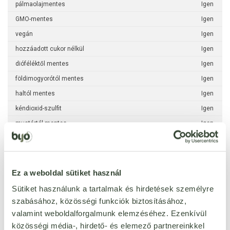
pálmaolajmentes
Igen
GMO-mentes
Igen
vegán
Igen
hozzáadott cukor nélkül
Igen
dióféléktől mentes
Igen
földimogyorótól mentes
Igen
haltól mentes
Igen
kéndioxid-szulfit
Igen
mustártól mentes
Igen
puhatestűektől mentes
Igen
rákféléktől mentes
Igen
szezámmagtól mentes
Igen
Ez a weboldal sütiket használ
zellertől mentes
Igen
Sütiket használunk a tartalmak és hirdetések személyre
csillagfürttől mentes
Igen
szabásához, közösségi funkciók biztosításához,
valamint weboldalforgalmunk elemzéséhez. Ezenkívül
méztől mentes
Igen
közösségi média-, hirdető- és elemező partnereinkkel
szójamentes
Igen