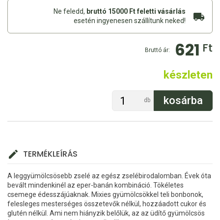
Ne feledd,
bruttó 15000 Ft feletti vásárlás
esetén ingyenesen szállítunk neked!
621
Ft
Bruttó ár:
készleten
db
TERMÉKLEÍRÁS
A leggyümölcsösebb zselé az egész zselébirodalomban. Évek óta
bevált mindenkinél az eper-banán kombináció. Tökéletes
csemege édesszájúaknak. Mixies gyümölcsökkel teli bonbonok,
felesleges mesterséges összetevők nélkül, hozzáadott cukor és
glutén nélkül. Ami nem hiányzik belőlük, az az üdítő gyümölcsös