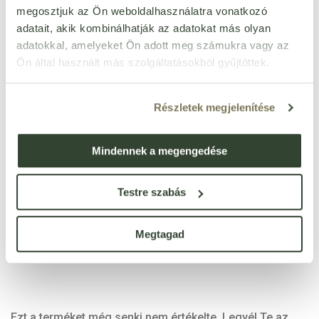
megosztjuk az Ön weboldalhasználatra vonatkozó
adatait, akik kombinálhatják az adatokat más olyan
per 100 g
adatokkal, amelyeket Ön adott meg számukra vagy az
kj
1459 kJ
Ön által használt más szolgáltatásokból gyűjtöttek.
kcal
349 kcal
zsír
1,6 g
Részletek megjelenítése
ebből telített zsírsavak
0,7 g
szénhidrát
75 g
Mindennek a megengedése
ebből cukrok
71 g
rost
6,1 g
Testre szabás
fehérje
0,9 g
só
0,14 g
Megtagad
Ezt a terméket még senki nem értékelte. Legyél Te az