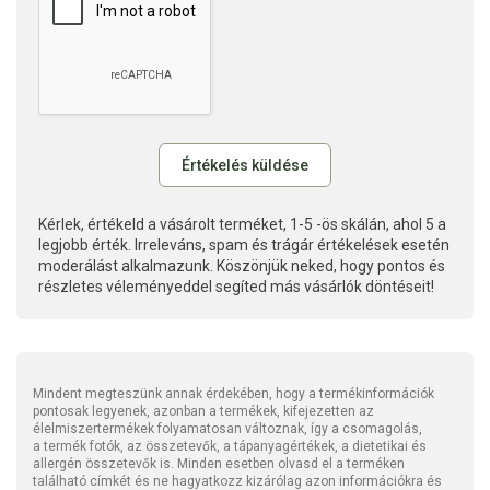
Kérlek, értékeld a vásárolt terméket, 1-5 -ös skálán, ahol 5 a
legjobb érték. Irreleváns, spam és trágár értékelések esetén
moderálást alkalmazunk. Köszönjük neked, hogy pontos és
részletes véleményeddel segíted más vásárlók döntéseit!
Mindent megteszünk annak érdekében, hogy a termékinformációk
pontosak legyenek, azonban a termékek, kifejezetten az
élelmiszertermékek folyamatosan változnak, így a csomagolás,
a termék fotók, az összetevők, a tápanyagértékek, a dietetikai és
allergén összetevők is. Minden esetben olvasd el a terméken
található címkét és ne hagyatkozz kizárólag azon információkra és