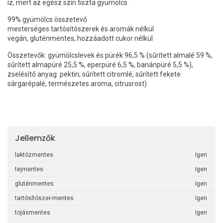
íz, mert az egész szín tiszta gyümölcs.
99% gyümölcs összetevő
mesterséges tartósítószerek és aromák nélkül
vegán, gluténmentes, hozzáadott cukor nélkül
Összetevők: gyümölcslevek és pürék 96,5 % (sűrített almalé 59 %,
sűrített almapüré 25,5 %, eperpüré 6,5 %, banánpüré 5,5 %),
zselésítő anyag: pektin; sűrített citromlé, sűrített fekete
sárgarépalé, természetes aroma, citrusrost)
Jellemzők
laktózmentes
Igen
tejmentes
Igen
gluténmentes
Igen
tartósítószer-mentes
Igen
tojásmentes
Igen