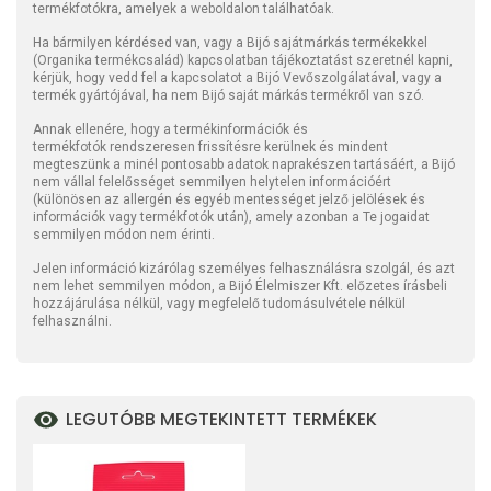
termékfotókra, amelyek a weboldalon találhatóak.
Ha bármilyen kérdésed van, vagy a Bijó sajátmárkás termékekkel
(Organika termékcsalád) kapcsolatban tájékoztatást szeretnél kapni,
kérjük, hogy vedd fel a kapcsolatot a Bijó Vevőszolgálatával, vagy a
termék gyártójával, ha nem Bijó saját márkás termékről van szó.
Annak ellenére, hogy a termékinformációk és
termékfotók rendszeresen frissítésre kerülnek és mindent
megteszünk a minél pontosabb adatok naprakészen tartásáért, a Bijó
nem vállal felelősséget semmilyen helytelen információért
(különösen az allergén és egyéb mentességet jelző jelölések és
információk vagy termékfotók után), amely azonban a Te jogaidat
semmilyen módon nem érinti.
Jelen információ kizárólag személyes felhasználásra szolgál, és azt
nem lehet semmilyen módon, a Bijó Élelmiszer Kft. előzetes írásbeli
hozzájárulása nélkül, vagy megfelelő tudomásulvétele nélkül
felhasználni.
LEGUTÓBB MEGTEKINTETT TERMÉKEK