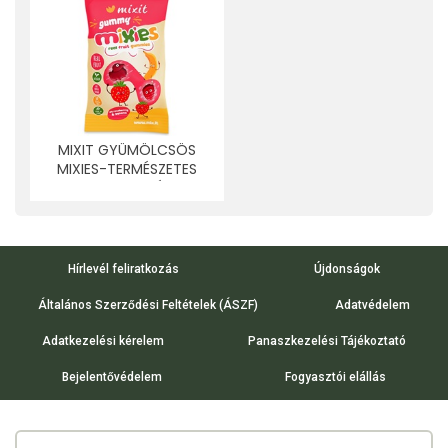
MIXIT GYÜMÖLCSÖS
MIXIES-TERMÉSZETES
GYÜMÖLCSZSELÉ EPER-
BANÁN 35 G
Hírlevél feliratkozás
Újdonságok
Általános Szerződési Feltételek (ÁSZF)
Adatvédelem
Adatkezelési kérelem
Panaszkezelési Tájékoztató
Bejelentővédelem
Fogyasztói elállás